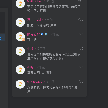
534083048
4年前
0
不是很了解取消温湿度的原因，麻烦解
说一下，感谢！
意中人LM
4年前
0
能发一份给我吗 谢谢
静电防护
5年前
0
论
可以呀
小梅
5年前
0
请问这个扫描枪的防静电硅胶套是哪家
生产的？方便提供渠道嘛？
Jully
5年前
0
需要说明书，谢谢！
417350230
5年前
0
方便发我一份优化后的结构图吗？谢
谢！