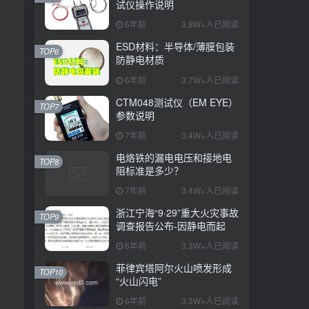
试仪操作说明
6年前
3.8W+人已阅读
ESD材料：半导体/薄膜包装
TOP6
防静电材质
6年前
3.7W+人已阅读
CTM048测试仪（EM EYE）
TOP7
参数说明
7年前
3.4W+人已阅读
电烙铁的漏电电压和接地电
TOP8
阻标准是多少？
7年前
3.4W+人已阅读
浙江宁海“9·29”重大火灾事故
TOP9
调查报告公布-因静电而起
6年前
3.3W+人已阅读
菲律宾塔阿尔火山喷发形成
TOP10
“火山闪电”
6年前
3.3W+人已阅读