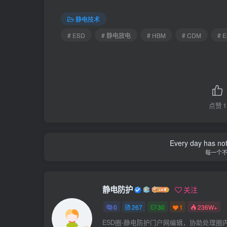
静电技术
# ESD
# 静电放电
# HBM
# CDM
#
点赞
1
The sacrifices you ma
今
静电防护
关注
0
267
30
1
236W+
ESD圈-静电防护门户网编辑，协助处理圈