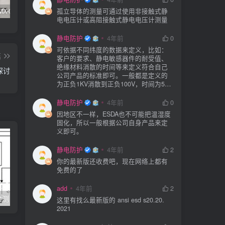
SIMCO FMX-003/004测试仪器真假辨别
KN95/N95医用口罩与静电的秘密关系
DESCO 19290重锤式电阻测试仪操作说明
孤立导体的测量可通过使用非接触式静
电电压计或高阻接触式静电电压计测量
静电防护
4年前
0
可依据不同纬度的数据来定义，比如：
篇
客户的要求、静电敏感器件的耐受值、
绝缘材料消散的时间等来定义符合自己
探讨
公司产品的标准即可。一般都是定义的
为正负1KV消散到正负100V，时间为5S
或者3S。
静电防护
4年前
0
因地区不一样，ESDA也不可能把温湿度
固化，所以一般根据公司自身产品来定
义即可。
静电防护
4年前
2
你的最新版还收费吧，现在网络上都有
免费的了
add
4年前
2
检测
加油站和油库防雷防静电现场检查项目
这里有找么最新版的 ansi esd s20.20.
2021