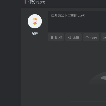
评论
抢沙发
昵称
昵称
表情
代码