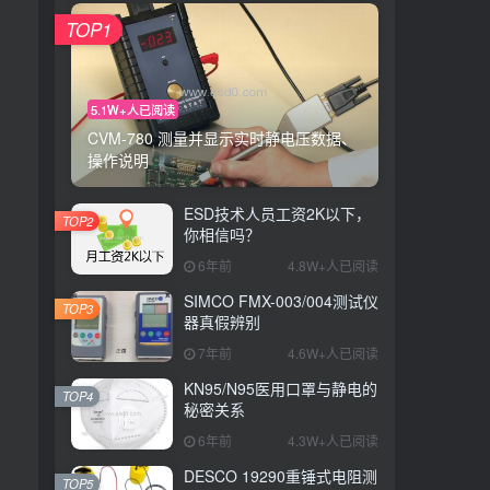
TOP1
5.1W+人已阅读
CVM-780 测量并显示实时静电压数据、
操作说明
ESD技术人员工资2K以下，
TOP2
你相信吗？
6年前
4.8W+人已阅读
SIMCO FMX-003/004测试仪
TOP3
器真假辨别
7年前
4.6W+人已阅读
KN95/N95医用口罩与静电的
TOP4
秘密关系
6年前
4.3W+人已阅读
DESCO 19290重锤式电阻测
TOP5