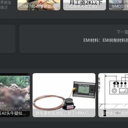
业界朋友
CVM-780 测量并显示实时静电压数据、操作说明
ESD技术人员工资2K以下，你相信吗？
在线讨
下一
EMI材料：EMI抑制材料
海南东方市一村庄42头牛疑似遭“雷电君”击毁
静电事件监测仪，对于HBM/CDM模型放电的监测
接地体装设和