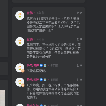
翟鹏
4年前
2
我有两个问题想请教你一下老师 1.敏感
器件与孤立导体电压差为±36V，这个范
围是怎么定出来的呢？ 2.人体行走电压
测试的作用是什么？
翟鹏
4年前
0
我想问下，导体材料＜1*10的4次方，而
屏蔽材料是＜1*10的3次方，感觉这个范
围是不是有点矛盾，还是说屏蔽材料也
是导体的一部分呢
静电防护
4年前
0
不能这样说明。
静电防护
4年前
0
几个纬度，如：客户标准、产品存储条
件、静电敏感器件存储条件等并结合工
厂自身硬件设施等综合考虑温湿度的管
控要求。
静电防护
4年前
0