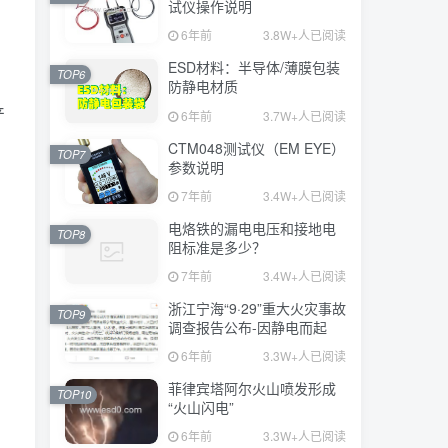
试仪操作说明
6年前
3.8W+人已阅读
ESD材料：半导体/薄膜包装
TOP6
防静电材质
产
6年前
3.7W+人已阅读
CTM048测试仪（EM EYE）
TOP7
参数说明
7年前
3.4W+人已阅读
电烙铁的漏电电压和接地电
TOP8
阻标准是多少？
7年前
3.4W+人已阅读
浙江宁海“9·29”重大火灾事故
TOP9
调查报告公布-因静电而起
6年前
3.3W+人已阅读
菲律宾塔阿尔火山喷发形成
TOP10
“火山闪电”
6年前
3.3W+人已阅读