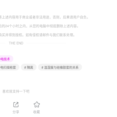
将上述内容用于商业或者非法用途，否则，后果请用户自负。
后的24个小时之内，从您的电脑中彻底删除上述内容。
购买并得到授权。如有侵权请邮件与我们联系处理。
THE END
静电技术
静电扫描枪套
# 隔离
# 温湿度与硅橡胶套的关系
喜欢就支持一下吧
分享
收藏