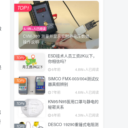
TOP1
做
5.1W+人已阅读
CVM-780 测量并显示实时静电压数据、
操作说明
ESD技术人员工资2K以下，
TOP2
你相信吗？
是
6年前
4.8W+人已阅读
SIMCO FMX-003/004测试仪
TOP3
器真假辨别
7年前
4.6W+人已阅读
KN95/N95医用口罩与静电的
TOP4
秘密关系
都
6年前
4.3W+人已阅读
要
DESCO 19290重锤式电阻测
TOP5