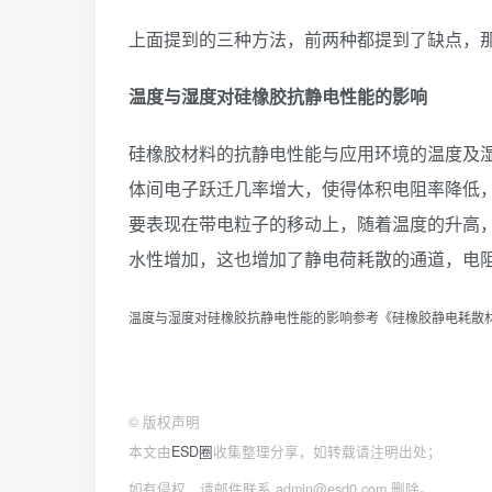
上面提到的三种方法，前两种都提到了缺点，
温度与湿度对硅橡胶抗静电性能的影响
硅橡胶材料的抗静电性能与应用环境的温度及
体间电子跃迁几率增大，使得体积电阻率降低
要表现在带电粒子的移动上，随着温度的升高
水性增加，这也增加了静电荷耗散的通道，电
温度与湿度对硅橡胶抗静电性能的影响参考《硅橡胶静电耗散
©
版权声明
本文由
ESD圈
收集整理分享，如转载请注明出处；
如有侵权，请邮件联系 admin@esd0.com 删除。