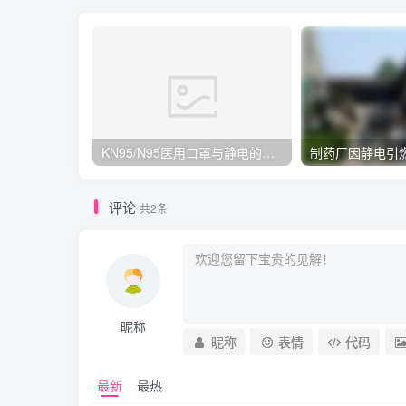
KN95/N95医用口罩与静电的秘密关系
评论
共2条
昵称
昵称
表情
代码
最新
最热