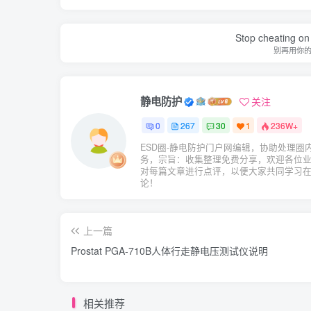
Stop cheating on y
别再用你
静电防护
关注
0
267
30
1
236W+
ESD圈-静电防护门户网编辑，协助处理圈
务，宗旨：收集整理免费分享，欢迎各位
对每篇文章进行点评，以便大家共同学习
论！
上一篇
Prostat PGA-710B人体行走静电压测试仪说明
相关推荐