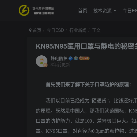
首页
技术资源
今日E
首页
今日ESD
行业新闻
正文
KN95/N95医用口罩与静电的秘密
静电防护
3年前更新
首先我们来了解下关于口罩防护的原理：
我们以目前已经成为“硬通货”，比钱还好用
的原理。既然是中国人，那我们就谈国标，KN9
口罩的防护能力，就是100，差异极其巨大。如
罩。KN95口罩，对直径为0.3µm的颗粒物