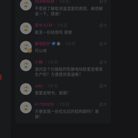
534083048
4年前
0
不是很了解取消温湿度的原因，麻烦解
说一下，感谢！
意中人LM
4年前
0
能发一份给我吗 谢谢
静电防护
5年前
0
可以呀
小梅
5年前
0
请问这个扫描枪的防静电硅胶套是哪家
生产的？方便提供渠道嘛？
，
Jully
5年前
0
需要说明书，谢谢！
417350230
5年前
0
方便发我一份优化后的结构图吗？谢
谢！