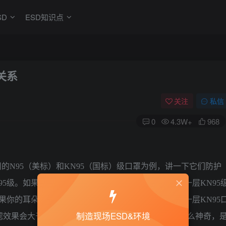
SD
ESD知识点
关系
关注
私信
0
4.3W+
968
的N95（美标）和KN95（国标）级口罩为例，讲一下它们防护
5级。如果把3层棉口罩的防护能力定义为5的话，那一层KN95
果你的耳朵足够宽，带60层棉口罩，才相当于别人带一层KN95
制造现场ESD&环境
，过滤效果会大于等于95%，异常霸道。为什么这种口罩这么神奇，