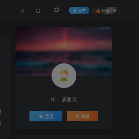
发布
开通会员
HI！请登录
级
登录
注册
口
是