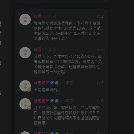
翟鹏
4年前
2
我有两个问题想请教你一下老师 1.敏感
复
器件与孤立导体电压差为±36V，这个范
围是怎么定出来的呢？ 2.人体行走电压
出
测试的作用是什么？
毒
翟鹏
4年前
0
，
我想问下，导体材料＜1*10的4次方，而
屏蔽材料是＜1*10的3次方，感觉这个范
口
围是不是有点矛盾，还是说屏蔽材料也
是导体的一部分呢
静电防护
4年前
0
不能这样说明。
这
静电防护
4年前
0
几个纬度，如：客户标准、产品存储条
件、静电敏感器件存储条件等并结合工
厂自身硬件设施等综合考虑温湿度的管
控要求。
静电防护
4年前
0