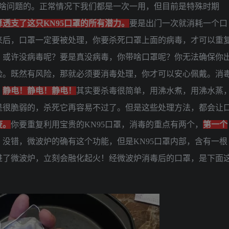
没啥问题的。正常情况下我们都是一次一用，但目前是特殊时期
透支了这只KN95口罩的所有潜力。
要是出门一次就消耗一个口
来后，口罩一定要被处理，你要杀死口罩上面的病毒，才可以重
，或许没病毒呢？要是真没病毒，你带啥口罩呢？你无法确保你
险。既然有风险，那就必须要消毒处理，你才可以安心佩戴。消
。
静电！静电！静电！
其实要杀毒很简单，用沸水煮，用沸水蒸
是很脆弱的，杀死它再容易不过了。但是这些处理方法，都会让
废。
你要重复利用宝贵的KN95口罩，消毒的重点有两个，
第一个
没错，微波炉的确有这个功能，但是KN95口罩内部，含有一根
进了微波炉，立刻会融化起火！经微波炉消毒后的口罩，是下面