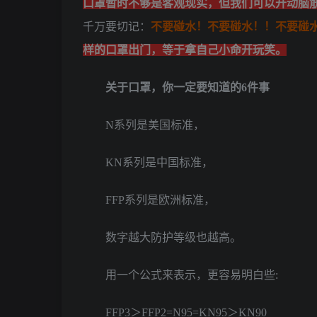
口罩暂时不够是客观现实，但我们可以开动脑
千万要切记：
不要碰水！不要碰水！！不要碰
样的口罩出门，等于拿自己小命开玩笑。
关于口罩，
你一定要知道的6件事
N系列是美国标准，
KN系列是中国标准，
FFP系列是欧洲标准，
数字越大防护等级也越高。
用一个公式来表示，更容易明白些:
FFP3＞FFP2=N95=KN95＞KN90