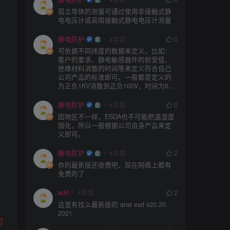
孤立导体的测量可通过使用非接触式静
电电压计或高阻接触式静电电压计测量
静电防护
4年前
0
可依据不同纬度的数据来定义，比如：
客户的要求、静电敏感器件的耐受值、
绝缘材料消散的时间等来定义符合自己
公司产品的标准即可。一般都是定义的
为正负1KV消散到正负100V，时间为5S
或者3S。
静电防护
4年前
0
因地区不一样，ESDA也不可能把温湿度
固化，所以一般根据公司自身产品来定
义即可。
静电防护
4年前
2
你的最新版还收费吧，现在网络上都有
免费的了
add
4年前
2
这里有找么最新版的 ansi esd s20.20.
2021
功