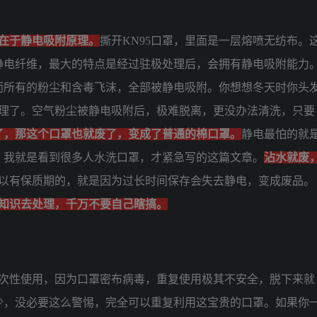
在于静电吸附原理。
撕开KN95口罩，里面是一层熔喷无纺布。
静电纤维，最大的特点是经过驻极处理后，会拥有静电吸附能力
而所有的粉尘和含毒飞沫，全部被静电吸附。你想想冬天时你头
原理了。空气粉尘被静电吸附后，极难脱离，更没办法清洗，只要
了，那这个口罩也就废了，变成了普通的棉口罩。
静电最怕的就
。我就是看到很多人水洗口罩，才紧急写的这篇文章。
沾水就废
所以有保质期的，就是因为过长时间保存会失去静电，变成废品。
业知识去处理，千万不要自己瞎搞。
一次性使用，因为口罩密布病毒，重复使用极其不安全，脱下来就
少，没必要这么警惕，完全可以重复利用这宝贵的口罩。如果你