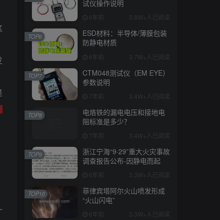
试仪操作说明
6年前
3.8W+人已阅读
这
ESD材料：半导体/薄膜包装
TOP6
防静电材质
。
6年前
3.7W+人已阅读
发
CTM048测试仪（EM EYE）
TOP7
参数说明
是
7年前
3.4W+人已阅读
，
电烙铁的漏电电压和接地电
TOP8
阻标准是多少？
7年前
3.4W+人已阅读
浙江宁海“9·29”重大火灾事故
TOP9
调查报告公布-因静电而起
6年前
3.3W+人已阅读
菲律宾塔阿尔火山喷发形成
TOP10
“火山闪电”
一
6年前
3.3W+人已阅读