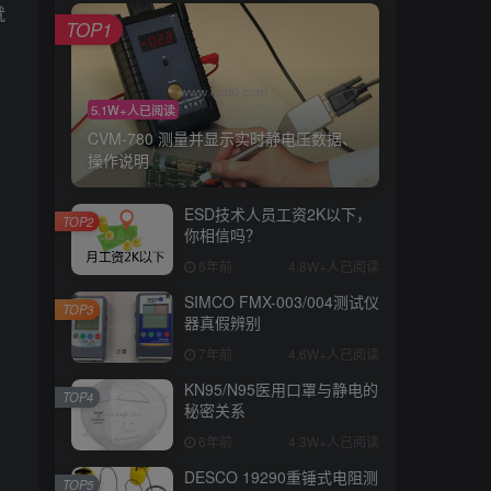
就
TOP1
5.1W+人已阅读
CVM-780 测量并显示实时静电压数据、
操作说明
ESD技术人员工资2K以下，
TOP2
你相信吗？
6年前
4.8W+人已阅读
SIMCO FMX-003/004测试仪
TOP3
器真假辨别
7年前
4.6W+人已阅读
KN95/N95医用口罩与静电的
TOP4
秘密关系
6年前
4.3W+人已阅读
DESCO 19290重锤式电阻测
TOP5