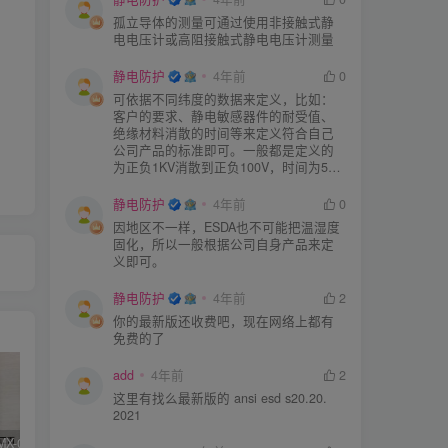
孤立导体的测量可通过使用非接触式静
电电压计或高阻接触式静电电压计测量
静电防护
4年前
0
可依据不同纬度的数据来定义，比如：
客户的要求、静电敏感器件的耐受值、
绝缘材料消散的时间等来定义符合自己
公司产品的标准即可。一般都是定义的
为正负1KV消散到正负100V，时间为5S
或者3S。
静电防护
4年前
0
因地区不一样，ESDA也不可能把温湿度
固化，所以一般根据公司自身产品来定
义即可。
静电防护
4年前
2
你的最新版还收费吧，现在网络上都有
免费的了
add
4年前
2
这里有找么最新版的 ansi esd s20.20.
2021
SIMCO FMX-003/004测试仪器真假辨别
KN95/N95医用口罩与静电的秘密关系
DESCO 19290重锤式电阻测试仪操作说明