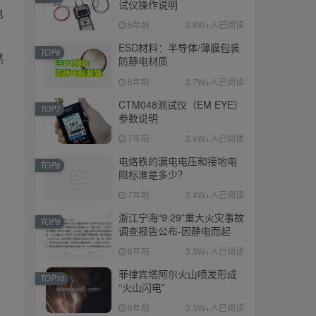
试仪操作说明
电
6年前
3.8W+人已阅读
ESD材料：半导体/薄膜包装
TOP6
然
防静电材质
6年前
3.7W+人已阅读
CTM048测试仪（EM EYE）
TOP7
参数说明
7年前
3.4W+人已阅读
电烙铁的漏电电压和接地电
TOP8
阻标准是多少？
7年前
3.4W+人已阅读
浙江宁海“9·29”重大火灾事故
TOP9
调查报告公布-因静电而起
6年前
3.3W+人已阅读
菲律宾塔阿尔火山喷发形成
TOP10
“火山闪电”
6年前
3.3W+人已阅读