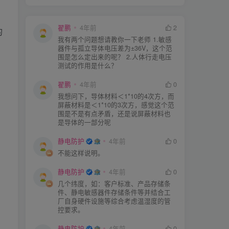
翟鹏
4年前
2
的
我有两个问题想请教你一下老师 1.敏感
器件与孤立导体电压差为±36V，这个范
围是怎么定出来的呢？ 2.人体行走电压
测试的作用是什么？
翟鹏
4年前
0
我想问下，导体材料＜1*10的4次方，而
屏蔽材料是＜1*10的3次方，感觉这个范
围是不是有点矛盾，还是说屏蔽材料也
是导体的一部分呢
静电防护
4年前
0
不能这样说明。
静电防护
4年前
0
几个纬度，如：客户标准、产品存储条
件、静电敏感器件存储条件等并结合工
厂自身硬件设施等综合考虑温湿度的管
控要求。
静电防护
4年前
0