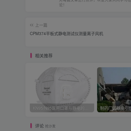
论！
上一篇
CPM374平板式静电测试仪测量离子风机
相关推荐
KN95/N95医用口罩与静电的秘密关系
评论
抢沙发