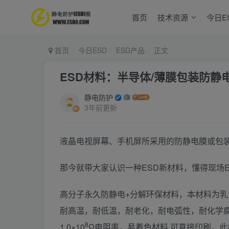
首页
技术资源
今日E
首页
今日ESD
ESD产品
正文
ESD材料：半导体/薄膜包装防静
静电防护
3年前更新
液晶电视屏幕、手机屏所采用的防静电膜或包
那今就带大家认识一种ESD新材料，懂得现场
高分子永久防静电+分解环保材料，本材料为
耐高温，耐低温，耐老化，耐电弧性，耐化学腐蚀
8
1.0×10
Ω电阻率，易着色材料,可直接印刷，