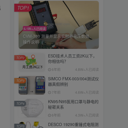
TOP1
温
5.1W+人已阅读
CVM-780 测量并显示实时静电压数据、
操作说明
ESD技术人员工资2K以下，
TOP2
你相信吗？
6年前
4.8W+人已阅读
SIMCO FMX-003/004测试仪
TOP3
器真假辨别
7年前
4.6W+人已阅读
KN95/N95医用口罩与静电的
TOP4
秘密关系
6年前
4.3W+人已阅读
DESCO 19290重锤式电阻测
TOP5