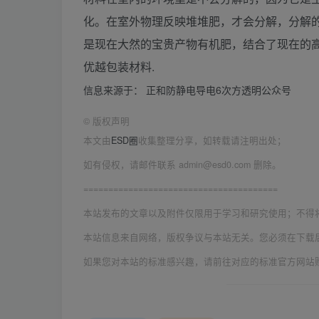
化。在室外物理反映堆堆肥，才会分解，分解的
是现在大然的宝贵产物有机肥，结合了现在的
优越包装材料.
信息来源于： 正和防静电导电6次方透明公众号
©
版权声明
本文由
ESD圈
收集整理分享，如转载请注明出处；
如有侵权，请邮件联系 admin@esd0.com 删除。
=======================================
本站发布的文章以及附件仅限用于学习和研究使用；不得
本站信息来自网络，版权争议与本站无关。您必须在下载
如果您对本站的标准感兴趣，请前往对应的标准官方网站