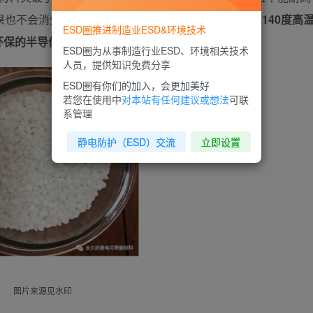
果也不会消失，而我们
新研发的这款材料
就不会存在，
140度高
ESD圈推进制造业ESD&环境技术
环保的半导体包装材料。
ESD圈为从事制造行业ESD、环境相关技术
人员，提供知识免费分享
ESD圈有你们的加入，会更加美好
若您在使用中
对本站有任何建议或想法
可联
系管理
静电防护（ESD）交流
立即设置
图片来源见水印