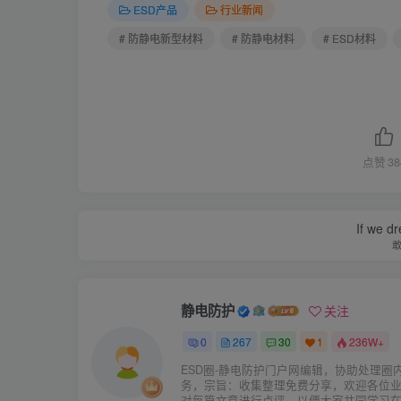
ESD产品
行业新闻
# 防静电新型材料
# 防静电材料
# ESD材料
点赞
38
If we dr
静电防护
关注
0
267
30
1
236W+
ESD圈-静电防护门户网编辑，协助处理圈
务，宗旨：收集整理免费分享，欢迎各位
对每篇文章进行点评，以便大家共同学习