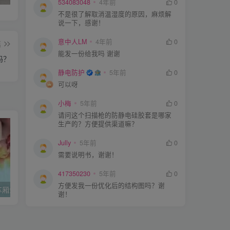
534083048
4年前
0
不是很了解取消温湿度的原因，麻烦解
说一下，感谢！
意中人LM
4年前
0
篇
能发一份给我吗 谢谢
吗？
静电防护
5年前
0
可以呀
小梅
5年前
0
请问这个扫描枪的防静电硅胶套是哪家
生产的？方便提供渠道嘛？
Jully
5年前
0
需要说明书，谢谢！
417350230
5年前
0
方便发我一份优化后的结构图吗？谢
人身体带电与车厢金属板接触导致珍珠棉易燃
汽车维修过程中产生的静电灾难【“龙岗8.9火情”致4人死亡】
谢！