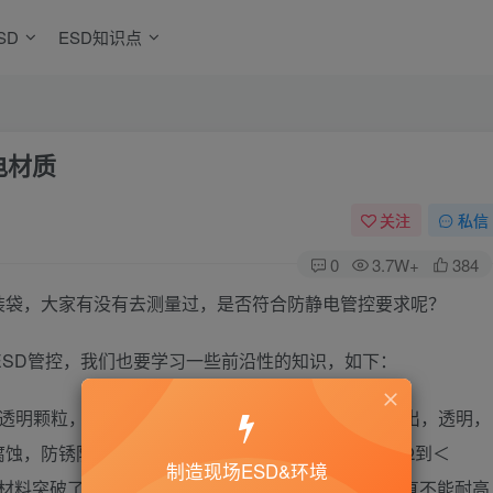
SD
ESD知识点
电材质
关注
私信
0
3.7W+
384
装袋，大家有没有去测量过，是否符合防静电管控要求呢？
ESD管控，我们也要学习一些前沿性的知识，如下：
乳透明颗粒，具备优良的永久防静电效果，柔软，不析出，透明，
6
，防锈防潮功能，体积电阻长期稳定在＜1.0×10
Ω到＜
制造现场ESD&环境
此材料突破了多年以来行业产品技术难点，其它薄膜一直不能耐高