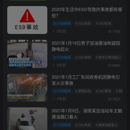
2020年生活中ESD导致的事故都有哪
些？
行业新闻
# ESD事故
# ESD危害
5年前
7936
2021年1月19日男子加油摸油枪疑因
静电起火
行业新闻
# ESD事故
# 静电引燃油箱口
5年前
6865
2021年1月工厂车间收卷机因静电引
发火灾事故
行业新闻
# 摩擦起电
# ESD事故
# 静电引
5年前
7823
2021年1月9日，湖南某加油站车主触
摸油箱口着火
行业新闻
# ESD事故
# 触摸油箱着火