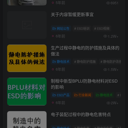
5年前
6951
关于内容暂缓更新事宜
网站公告
# ESD培训
# ESD视频
6年前
1.2W+
生产过程中静电的防护措施及具体的
做法
静电技术
# 静电防护措施
# 静电防护改善
6年前
1.5W+
制程中新型BPLU防静电材料对ESD
的影响
ESD产品
行业新闻
静电技术
# ES
6年前
2W+
电子装配过程中的静电危害特点