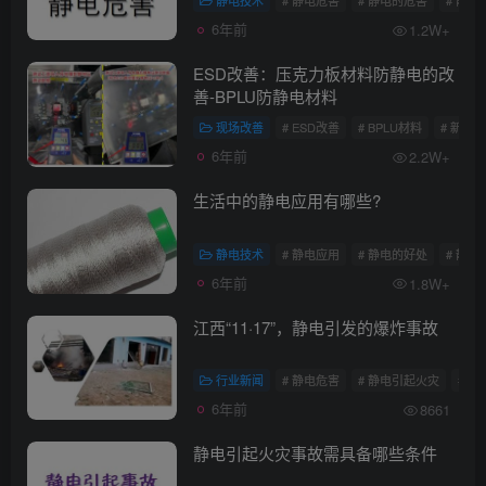
静电技术
# 静电危害
# 静电的危害
# 静
6年前
1.2W+
ESD改善：压克力板材料防静电的改
善-BPLU防静电材料
现场改善
# ESD改善
# BPLU材料
# 新型
6年前
2.2W+
生活中的静电应用有哪些?
静电技术
# 静电应用
# 静电的好处
# 静电
6年前
1.8W+
江西“11·17”，静电引发的爆炸事故
行业新闻
# 静电危害
# 静电引起火灾
# 
6年前
8661
静电引起火灾事故需具备哪些条件