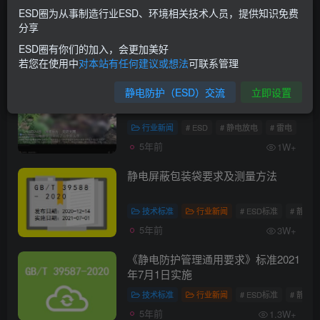
ESD圈为从事制造行业ESD、环境相关技术人员，提供知识免费
文章
267
收藏
0
评论
30
版块
0
帖子
0
粉丝
1
分享
ESD圈有你们的加入，会更加美好
发布
排序
若您在使用中
对本站有任何建议或想法
可联系管理
267
静电防护（ESD）交流
立即设置
海南东方市一村庄42头牛疑似遭“雷
电君”击毁
行业新闻
# ESD
# 静电放电
# 雷电
5年前
1W+
静电屏蔽包装袋要求及测量方法
技术标准
行业新闻
# ESD标准
# 静电
5年前
3W+
《静电防护管理通用要求》标准2021
年7月1日实施
技术标准
行业新闻
# ESD标准
# 静电
5年前
1.3W+