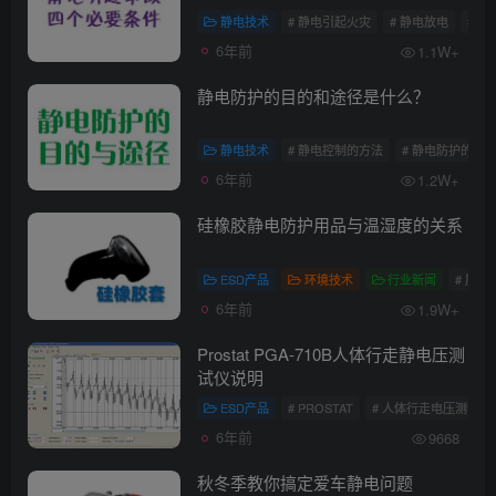
静电技术
# 静电引起火灾
# 静电放电
# 
6年前
1.1W+
静电防护的目的和途径是什么？
静电技术
# 静电控制的方法
# 静电防护的目
6年前
1.2W+
硅橡胶静电防护用品与温湿度的关系
ESD产品
环境技术
行业新闻
# 屏蔽
6年前
1.9W+
Prostat PGA-710B人体行走静电压测
试仪说明
ESD产品
# PROSTAT
# 人体行走电压测试
6年前
9668
秋冬季教你搞定爱车静电问题