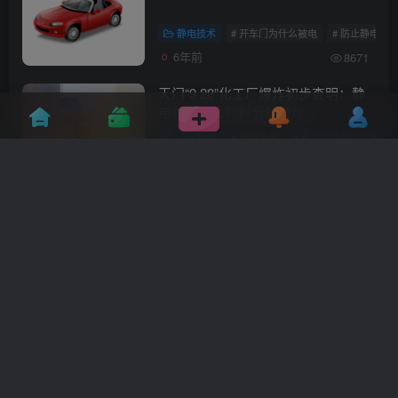
静电技术
# 开车门为什么被电
# 防止静电产
6年前
8671
天门“9·28”化工厂爆炸初步查明：静
电引燃危险物料分解爆炸
行业新闻
# 静电事故
# 化工行业静电事故
6年前
7897
EPA区域为什么要接地？
静电技术
# 接地
# 静电接地
# 防雷接地
6年前
9966
什么是EMI，其特点是什么？
静电技术
# EMI
# 什么是EMI
# EMI有哪
6年前
9326