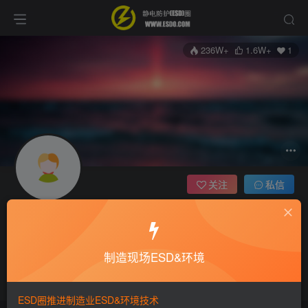
236W+
1.6W+
1
关注
私信
静电防护
12枚徽章
静电防护（ESD）圈主任编辑
制造现场ESD&环境
ESD圈-静电防护门户网编辑，协助处理圈内事务，宗旨：收集整
理免费分享，欢迎各位业界朋友对每篇文章进行点评，以便大家共
同学习在线讨论！
ESD圈推进制造业ESD&环境技术