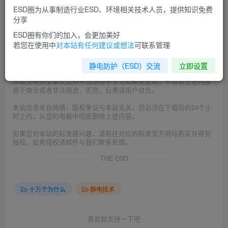
ESD圈为从事制造行业ESD、环境相关技术人员，提供知识免费
©
版权声明
分享
本文由
ESD圈
收集整理分享，如转载请注明出处；
ESD圈有你们的加入，会更加美好
若您在使用中
对本站有任何建议或想法
可联系管理
如有侵权，请邮件联系 admin@esd0.com 删除。
=======================================
静电防护（ESD）交流
立即设置
本站发布的文章以及附件仅限用于学习和研究使用；不得将上述内容
用于商业或者非法用途，否则，后果请用户自负。
本站信息来自网络，版权争议与本站无关。您必须在下载后的24个小
时之内，从您的电脑中彻底删除上述内容。
如果您对本站的标准感兴趣，请前往对应的标准官方网站购买并得到
授权。如有侵权请邮件与我们联系处理。
THE END
十万个为什么
静电技术
喜欢就支持一下吧