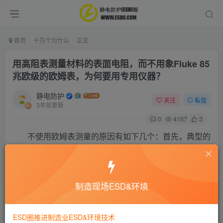
首页
十万个为什么
正文
用高阻表测量材料的表面电阻，而不用象Fluke 85
兆欧级的欧姆表，为何要用专用仪器？
静电防护
关注
私信
3年前更新
0
4157
3
不使用欧姆表测量的原因有如下几个：首先，典型的
欧姆表的测试电压为3V，这将得到与典型防静电腕套测
试仪（开路电压9 — 30伏（取决于生产商））完全不同
的读数。较低的测试（开路状态）电压将获得较高的电
制造现场ESD&环境
阻读数。其次，当读数高于或低于设定值时，欧姆表不
ESD圈推进制造业ESD&环境技术
会自动发出提示。