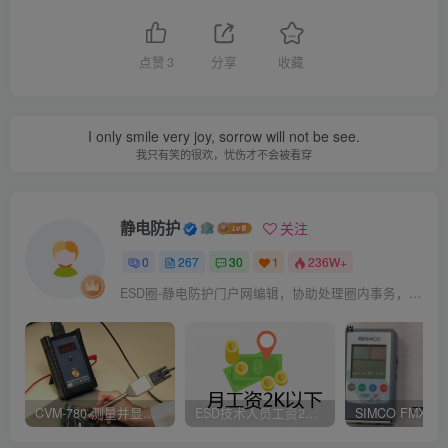
点赞
3
分享
收藏
I only smile very joy, sorrow will not be see.
我只有笑的很欢，忧伤才不会被看穿
静电防护
关注
0
267
30
1
236W+
ESD圈-静电防护门户网编辑，协助处理圈内事务，宗旨：收集整理免费分享，欢迎各位业界朋友对每篇文章进行点评，以便大家共同学习在线讨论！
CVM-780 测量并显示实时静电压数据、操作说明
ESD技术人员工资2K以下，你相信吗？