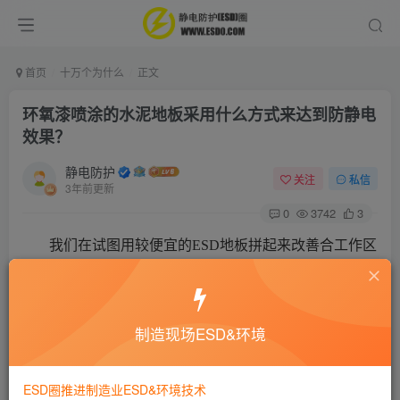
首页
十万个为什么
正文
环氧漆喷涂的水泥地板采用什么方式来达到防静电
效果？
静电防护
关注
私信
3年前更新
0
3742
3
我们在试图用较便宜的ESD地板拼起来改善合工作区
域中不容易使用腕套地方的。有没有一种涂料可以用在
环氧漆喷涂的水泥地板上？用垫子不便于使用手推车，
又不易打扫卫生，且价格相当昂贵。我们也会改变工作
制造现场ESD&环境
区的布置，这样垫子的形状尺寸就又不合适了。
ESD圈推进制造业ESD&环境技术
对，是有一些经济的办法来解决你的水泥地板的保护