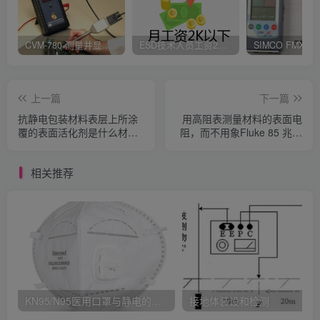
CVM-780 测量并显示实时静电压数据、操作说明
ESD技术人员工资2K以下，你相信吗？
上一篇
下一篇
抗静电包装材料表层上所涂
用高阻表测量材料的表面电
覆的表面活化剂是什么材
阻，而不用象Fluke 85 兆欧
料？它是怎样起作用的？
级的欧姆表，为何要用专用
仪器？
相关推荐
KN95/N95医用口罩与静电的秘密关系
接地体装设和检测