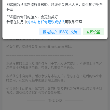
ESD圈为从事制造行业ESD、环境相关技术人员，提供知识免费
问题。导电漆是一种单组分地板涂
料，可使静电荷受控
分享
地损耗掉。对电子生产厂商、电子装配车间和库房来
ESD圈有你们的加入，会更加美好
若您在使用中
对本站有任何建议或想法
可联系管理
说，静电控制地板
防静电导电喷涂很有效。
静电防护（ESD）交流
立即设置
©
版权声明
本文由
ESD圈
收集整理分享，如转载请注明出处；
如有侵权，请邮件联系 admin@esd0.com 删除。
=======================================
本站发布的文章以及附件仅限用于学习和研究使用；不得将上述内容
用于商业或者非法用途，否则，后果请用户自负。
本站信息来自网络，版权争议与本站无关。您必须在下载后的24个小
时之内，从您的电脑中彻底删除上述内容。
如果您对本站的标准感兴趣，请前往对应的标准官方网站购买并得到
授权。如有侵权请邮件与我们联系处理。
THE END