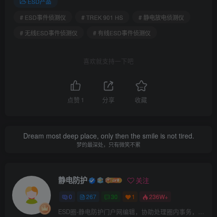
ESD产品
# ESD事件侦测仪
# TREK 901 HS
# 静电放电侦测仪
# 无线ESD事件侦测仪
# 有线ESD事件侦测仪
喜欢就支持一下吧
点赞
1
分享
收藏
Dream most deep place, only then the smile is not tired.
梦的最深处，只有微笑不累
静电防护
关注
0
267
30
1
236W+
ESD圈-静电防护门户网编辑，协助处理圈内事务，宗旨：收集整理免费分享，欢迎各位业界朋友对每篇文章进行点评，以便大家共同学习在线讨论！