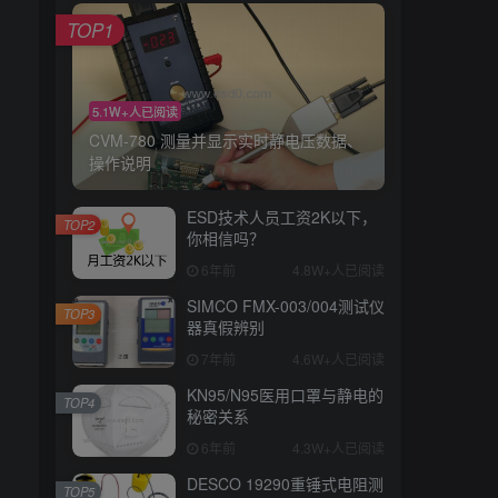
TOP1
5.1W+人已阅读
CVM-780 测量并显示实时静电压数据、
操作说明
ESD技术人员工资2K以下，
TOP2
你相信吗？
6年前
4.8W+人已阅读
SIMCO FMX-003/004测试仪
TOP3
器真假辨别
7年前
4.6W+人已阅读
KN95/N95医用口罩与静电的
TOP4
秘密关系
6年前
4.3W+人已阅读
DESCO 19290重锤式电阻测
TOP5