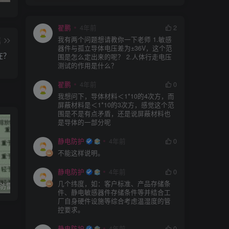
翟鹏
4年前
2
我有两个问题想请教你一下老师 1.敏感
篇
器件与孤立导体电压差为±36V，这个范
在？
围是怎么定出来的呢？ 2.人体行走电压
测试的作用是什么？
翟鹏
4年前
0
我想问下，导体材料＜1*10的4次方，而
屏蔽材料是＜1*10的3次方，感觉这个范
围是不是有点矛盾，还是说屏蔽材料也
是导体的一部分呢
静电防护
4年前
0
不能这样说明。
静电防护
4年前
0
几个纬度，如：客户标准、产品存储条
石油化工企业–防雷防静电现场检测标准
石油化工企业防雷和防静电接地检测实施方法
件、静电敏感器件存储条件等并结合工
厂自身硬件设施等综合考虑温湿度的管
控要求。
静电防护
4年前
0