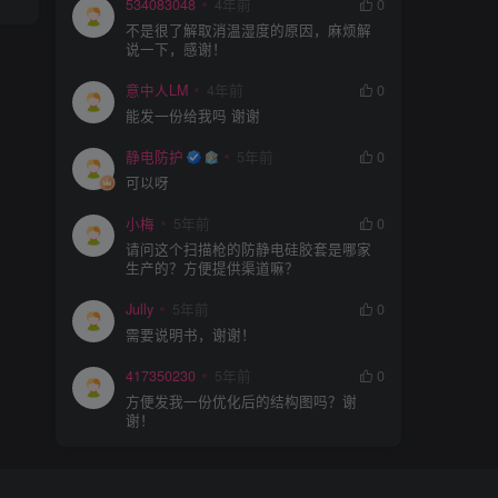
534083048
4年前
0
不是很了解取消温湿度的原因，麻烦解
说一下，感谢！
意中人LM
4年前
0
能发一份给我吗 谢谢
静电防护
5年前
0
可以呀
小梅
5年前
0
请问这个扫描枪的防静电硅胶套是哪家
生产的？方便提供渠道嘛？
Jully
5年前
0
需要说明书，谢谢！
417350230
5年前
0
方便发我一份优化后的结构图吗？谢
谢！