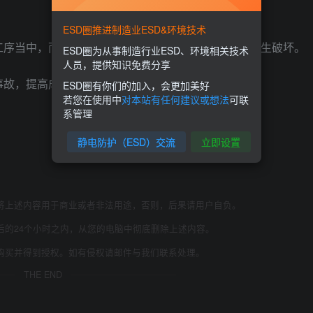
ESD圈推进制造业ESD&环境技术
工序当中，而且在IC的组装、远输等过程中都会对IC产生破坏。
ESD圈为从事制造行业ESD、环境相关技术
人员，提供知识免费分享
事故，提高成品率，具有重要的现实意义。
ESD圈有你们的加入，会更加美好
若您在使用中
对本站有任何建议或想法
可联
系管理
静电防护（ESD）交流
立即设置
将上述内容用于商业或者非法用途，否则，后果请用户自负。
后的24个小时之内，从您的电脑中彻底删除上述内容。
购买并得到授权。如有侵权请邮件与我们联系处理。
THE END