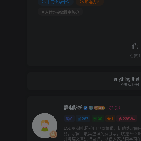
十万个为什么
静电技术
# 为什么要做静电防护
点赞
1
anything that 
不要延迟任
静电防护
关注
0
267
30
1
236W+
ESD圈-静电防护门户网编辑，协助处理圈
务，宗旨：收集整理免费分享，欢迎各位
对每篇文章进行点评，以便大家共同学习