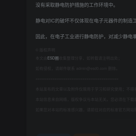
没有采取静电防护措施的工作环境中。
静电对IC的破坏不仅体现在电子元器件的制造
因此，在电子工业进行静电防护，对减少静电
©
版权声明
本文由
ESD圈
收集整理分享，如转载请注明出处；
如有侵权，请邮件联系 admin@esd0.com 删除。
=======================================
本站发布的文章以及附件仅限用于学习和研究使用；不得
本站信息来自网络，版权争议与本站无关。您必须在下载
如果您对本站的标准感兴趣，请前往对应的标准官方网站