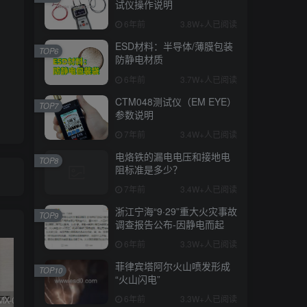
试仪操作说明
6年前
3.8W+人已阅读
ESD材料：半导体/薄膜包装
TOP6
防静电材质
6年前
3.7W+人已阅读
CTM048测试仪（EM EYE）
TOP7
参数说明
7年前
3.4W+人已阅读
电烙铁的漏电电压和接地电
TOP8
阻标准是多少？
7年前
3.4W+人已阅读
浙江宁海“9·29”重大火灾事故
TOP9
调查报告公布-因静电而起
6年前
3.3W+人已阅读
菲律宾塔阿尔火山喷发形成
TOP10
“火山闪电”
6年前
3.3W+人已阅读
SIMCO FMX-003/004测试仪器真假辨别
KN95/N95医用口罩与静电的秘密关系
DESCO 19290重锤式电阻测试仪操作说明