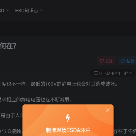
SD
ESD知识点
的何在？
关注
私信
0
4011
1
度也不一样，最低的100V的静电压也会对其造成破坏。
要求相应的静电电压也在不断减弱。
通常是由于人体的轻微动作或与绝缘物的磨擦而引起的。
制造现场ESD&环境
与IC接触，那么几乎所有的IC都将被破坏，这种危险存在于任