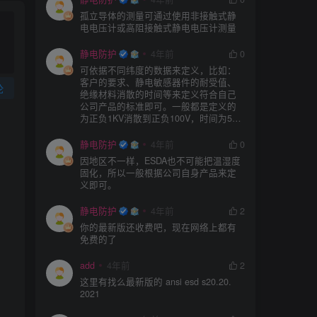
孤立导体的测量可通过使用非接触式静
电电压计或高阻接触式静电电压计测量
静电防护
4年前
0
可依据不同纬度的数据来定义，比如：
客户的要求、静电敏感器件的耐受值、
论
绝缘材料消散的时间等来定义符合自己
公司产品的标准即可。一般都是定义的
为正负1KV消散到正负100V，时间为5S
或者3S。
静电防护
4年前
0
因地区不一样，ESDA也不可能把温湿度
固化，所以一般根据公司自身产品来定
义即可。
静电防护
4年前
2
你的最新版还收费吧，现在网络上都有
免费的了
add
4年前
2
这里有找么最新版的 ansi esd s20.20.
2021