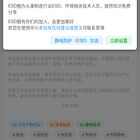
据现场实际的测量结果和规划来制定此标准。
ESD圈为从事制造行业ESD、环境相关技术人员，提供知识免费
分享
©
版权声明
ESD圈有你们的加入，会更加美好
本文由
ESD圈
收集整理分享，如转载请注明出处；
若您在使用中
对本站有任何建议或想法
可联系管理
如有侵权，请邮件联系 admin@esd0.com 删除。
静电防护（ESD）交流
立即设置
=======================================
本站发布的文章以及附件仅限用于学习和研究使用；不得将上述内容
用于商业或者非法用途，否则，后果请用户自负。
本站信息来自网络，版权争议与本站无关。您必须在下载后的24个小
时之内，从您的电脑中彻底删除上述内容。
如果您对本站的标准感兴趣，请前往对应的标准官方网站购买并得到
授权。如有侵权请邮件与我们联系处理。
THE END
十万个为什么
技术标准
静电技术
# 接地
# 接地线
# 电势差
# 等电位
# 传导静电