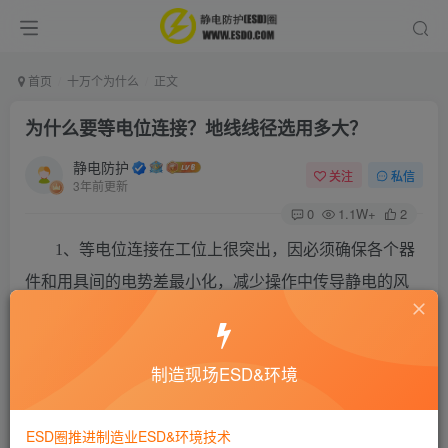
首页
十万个为什么
正文
为什么要等电位连接？地线线径选用多大？
静电防护
关注
私信
3年前更新
0
1.1W+
2
1、等电位连接在工位上很突出，因必须确保各个器
件和用具间的电势差最小化，减少操作中传导静电的风
险。
2、地线线径在20内没有说明也没有一个统一的标
制造现场ESD&环境
准，但是在国标内有一个参考标准：三级地线：
2
2
1.25mm
，二级地线：6mm
。此地线的线径其实可以根
ESD圈推进制造业ESD&环境技术