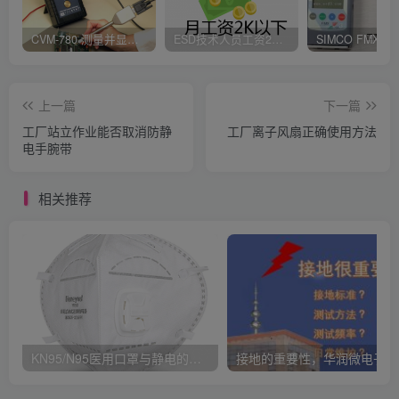
CVM-780 测量并显示实时静电压数据、操作说明
ESD技术人员工资2K以下，你相信吗？
上一篇
下一篇
工厂站立作业能否取消防静
工厂离子风扇正确使用方法
电手腕带
相关推荐
KN95/N95医用口罩与静电的秘密关系
接