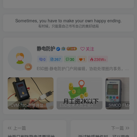
Sometimes, you have to make your own happy ending.
有时候，只能靠自己书写自己的美好结局
静电防护
关注
0
267
30
1
236W+
ESD圈-静电防护门户网编辑，协助处理圈内事务，宗旨：收集整理免费分享，欢迎各位业界朋友对每篇文章进行点评，以便大家共同学习在线讨论！
CVM-780 测量并显示实时静电压数据、操作说明
ESD技术人员工资2K以下，你相信吗？
上一篇
下一篇
地面只刷防静电漆要接地
测试敏感器件时，可以带电