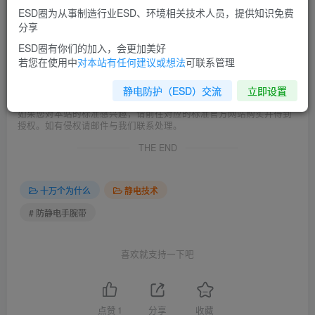
ESD圈为从事制造行业ESD、环境相关技术人员，提供知识免费
=======================================
分享
本站发布的文章以及附件仅限用于学习和研究使用；不得将上述内容
ESD圈有你们的加入，会更加美好
用于商业或者非法用途，否则，后果请用户自负。
若您在使用中
对本站有任何建议或想法
可联系管理
本站信息来自网络，版权争议与本站无关。您必须在下载后的24个小
时之内，从您的电脑中彻底删除上述内容。
静电防护（ESD）交流
立即设置
如果您对本站的标准感兴趣，请前往对应的标准官方网站购买并得到
授权。如有侵权请邮件与我们联系处理。
THE END
十万个为什么
静电技术
# 防静电手腕带
喜欢就支持一下吧
点赞
1
分享
收藏