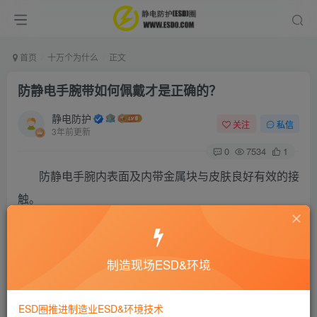
首页
十万个为什么
正文
防静电手腕带如何佩戴才是正确的？
静电防护
关注
私信
3年前更新
0
7534
1
防静电手腕内表面及内带金属块与皮肤良好有效的接
触。
注意：不得佩戴在衣袖及手套上等。
制造现场ESD&环境
©
版权声明
本文由
ESD圈
收集整理分享，如转载请注明出处；
ESD圈推进制造业ESD&环境技术
如有侵权，请邮件联系 admin@esd0.com 删除。