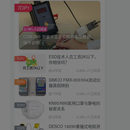
TOP1
5.1W+人已阅读
CVM-780 测量并显示实时静电压数据、
操作说明
ESD技术人员工资2K以下，
TOP2
你相信吗？
6年前
4.8W+人已阅读
SIMCO FMX-003/004测试仪
TOP3
器真假辨别
7年前
4.6W+人已阅读
KN95/N95医用口罩与静电的
TOP4
秘密关系
6年前
4.3W+人已阅读
DESCO 19290重锤式电阻测
TOP5