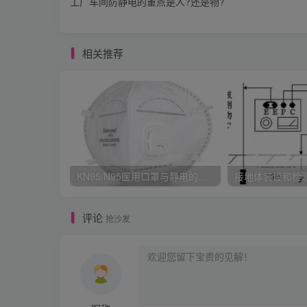
工厂车间防静电的重点是人?还是物?
相关推荐
KN95/N95医用口罩与静电的秘密关系
接地体装设和检
评论
抢沙发