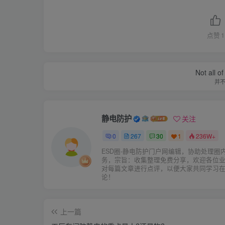
点赞
1
Not all o
并
静电防护
关注
0
267
30
1
236W+
ESD圈-静电防护门户网编辑，协助处理圈
务，宗旨：收集整理免费分享，欢迎各位
对每篇文章进行点评，以便大家共同学习
论！
上一篇