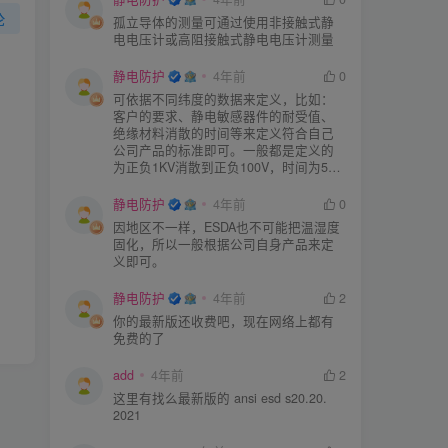
论
孤立导体的测量可通过使用非接触式静
电电压计或高阻接触式静电电压计测量
静电防护
4年前
0
可依据不同纬度的数据来定义，比如：
客户的要求、静电敏感器件的耐受值、
绝缘材料消散的时间等来定义符合自己
公司产品的标准即可。一般都是定义的
为正负1KV消散到正负100V，时间为5S
或者3S。
静电防护
4年前
0
因地区不一样，ESDA也不可能把温湿度
固化，所以一般根据公司自身产品来定
义即可。
静电防护
4年前
2
你的最新版还收费吧，现在网络上都有
免费的了
add
4年前
2
这里有找么最新版的 ansi esd s20.20.
2021