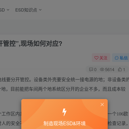
SD
ESD知识点
管控”,现场如何对应?
关注
私信
0
5614
1
电线要分开管控。设备类外壳要安全统一接电源的地；非设备类
个地，目前能把车间两个地系统区分开的企业不多，而且成本较
工作区内共电位，减小误差；另外手腕内部都有串有一个106欧
制造现场ESD&环境
对人的安全不会构成威胁，但要确认好不能开路和定期检查记录