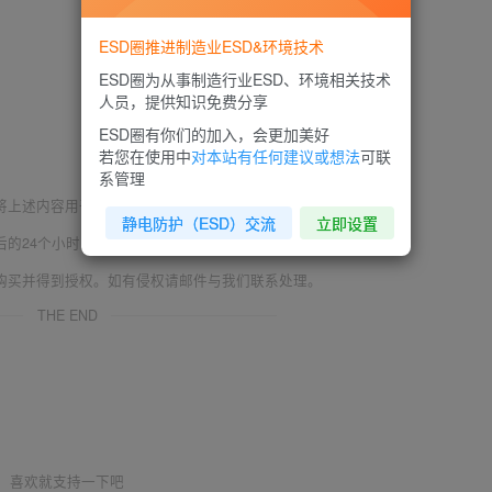
ESD圈推进制造业ESD&环境技术
ESD圈为从事制造行业ESD、环境相关技术
人员，提供知识免费分享
ESD圈有你们的加入，会更加美好
若您在使用中
对本站有任何建议或想法
可联
系管理
将上述内容用于商业或者非法用途，否则，后果请用户自负。
静电防护（ESD）交流
立即设置
后的24个小时之内，从您的电脑中彻底删除上述内容。
购买并得到授权。如有侵权请邮件与我们联系处理。
THE END
喜欢就支持一下吧