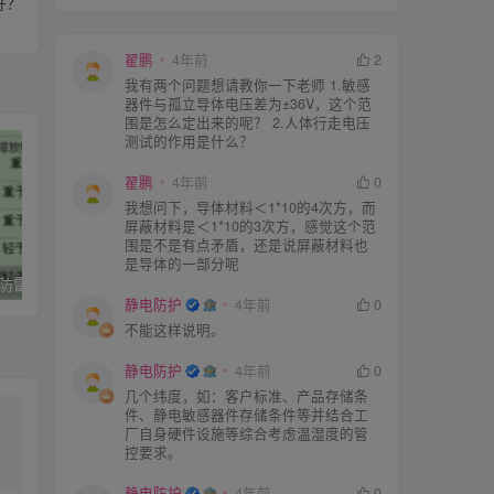
好？
翟鹏
4年前
2
我有两个问题想请教你一下老师 1.敏感
器件与孤立导体电压差为±36V，这个范
围是怎么定出来的呢？ 2.人体行走电压
测试的作用是什么？
翟鹏
4年前
0
我想问下，导体材料＜1*10的4次方，而
屏蔽材料是＜1*10的3次方，感觉这个范
围是不是有点矛盾，还是说屏蔽材料也
是导体的一部分呢
石油化工企业–防雷防静电现场检测标准
石油化工企业防雷和防静电接地检测实施方法
静电防护
4年前
0
不能这样说明。
静电防护
4年前
0
几个纬度，如：客户标准、产品存储条
件、静电敏感器件存储条件等并结合工
厂自身硬件设施等综合考虑温湿度的管
控要求。
静电防护
4年前
0