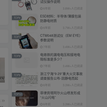
试仪操作说明
6年前
3.8W+人已阅读
ESD材料：半导体/薄膜包装
TOP6
防静电材质
6年前
3.7W+人已阅读
CTM048测试仪（EM EYE）
TOP7
参数说明
7年前
3.4W+人已阅读
电烙铁的漏电电压和接地电
TOP8
阻标准是多少？
7年前
3.4W+人已阅读
浙江宁海“9·29”重大火灾事故
TOP9
调查报告公布-因静电而起
SIMCO FMX-003/004测试仪器真假辨别
KN95/N95医用口罩与静电的秘密关系
DESCO 19290重锤式电阻测试仪操作说明
6年前
3.3W+人已阅读
菲律宾塔阿尔火山喷发形成
TOP10
“火山闪电”
篇
6年前
3.3W+人已阅读