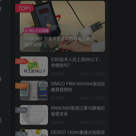
TOP1
操
5.1W+人已阅读
CVM-780 测量并显示实时静电压数据、
操作说明
ESD技术人员工资2K以下，
TOP2
你相信吗？
6年前
4.8W+人已阅读
段
SIMCO FMX-003/004测试仪
TOP3
。
器真假辨别
7年前
4.6W+人已阅读
KN95/N95医用口罩与静电的
TOP4
秘密关系
面
6年前
4.3W+人已阅读
DESCO 19290重锤式电阻测
TOP5