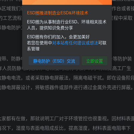
A区域我们就要尽量少用或者不用绝缘材料，地坪、工作台或者
ESD圈推进制造业ESD&环境技术
范的工艺流程，制定ESD操作规范，在产品周转、运输过程中采取
ESD圈为从事制造行业ESD、环境相关技术
等静电防护工具等。
人员，提供知识免费分享
ESD圈有你们的加入，会更加美好
若您在使用中
对本站有任何建议或想法
可联
系管理
腕带、防静电鞋、防静电服装（衣/帽）、防静电工作台等防护装
静电防护（ESD）交流
立即设置
作人员防静电的意识，必须要时进行考核；为了有效提高工厂生
放静电电流，或者采取静电屏蔽法，隔离电磁干扰。即在设备阶
的静电屏蔽设计，将敏感器件或部件进行通过金属外壳进行屏蔽
大家都有在做，那就说明工厂对于环境管控也很重视。因材料表
情况下，湿度与表面电阻成反比，提高湿度，材料表面电阻率下