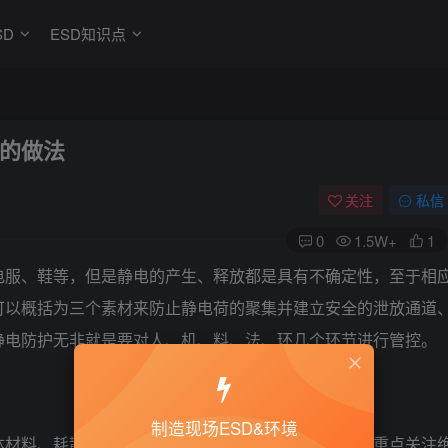
SD
ESD知识点
的做法
关注
私信
0
1.5W+
1
电服、鞋等，但是静电的产生、释放都是具有不确定性，至于相
可以概括为三个素材来防止静电荷的聚集并建立安全的泄放通道
静电防护无非就是要对人、机、料、法、环几个环节进行管控。
制造现场ESD&环境
体材料、耗散材料、绝缘材料。那我们在生产现场就要重点关注