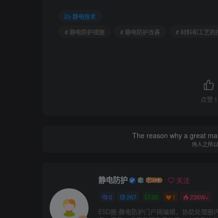
静电技术
# 静电防护措施
# 静电防护改善
# 材料和工艺的
点赞
1
The reason why a great man 
伟人之所
静电防护
关注
0
267
30
1
236W+
ESD圈-静电防护门户网编辑，协助处理圈