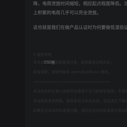
降，电荷泄放时间缩短，相应起点程度降低。当
上积聚的电荷几乎可以完全泄放。
这也就是我们在做产品认证时为何要做低湿验
©
版权声明
本文由
ESD圈
收集整理分享，如转载请注明出处；
如有侵权，请邮件联系 admin@esd0.com 删除。
=======================================
本站发布的文章以及附件仅限用于学习和研究使用；不得
本站信息来自网络，版权争议与本站无关。您必须在下载
如果您对本站的标准感兴趣，请前往对应的标准官方网站