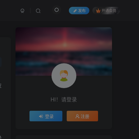
发布
开通会员
应
、
HI！请登录
登录
注册
绝