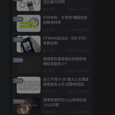
试仪操作说明
6年前
3.8W+人已阅读
ESD材料：半导体/薄膜包装
TOP6
防静电材质
6年前
3.7W+人已阅读
CTM048测试仪（EM EYE）
TOP7
参数说明
7年前
3.4W+人已阅读
电烙铁的漏电电压和接地电
TOP8
阻标准是多少？
7年前
3.4W+人已阅读
浙江宁海“9·29”重大火灾事故
TOP9
调查报告公布-因静电而起
6年前
3.3W+人已阅读
菲律宾塔阿尔火山喷发形成
TOP10
“火山闪电”
6年前
3.3W+人已阅读