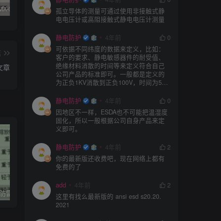
SIMCO FMX-003/004测试仪器真假辨别
KN95/N95医用口罩与静电的秘密关系
DESCO 19290重锤式电阻测试仪操作说明
孤立导体的测量可通过使用非接触式静
电电压计或高阻接触式静电电压计测量
静电防护
4年前
0
可依据不同纬度的数据来定义，比如：
篇
客户的要求、静电敏感器件的耐受值、
绝缘材料消散的时间等来定义符合自己
文章
公司产品的标准即可。一般都是定义的
为正负1KV消散到正负100V，时间为5S
或者3S。
静电防护
4年前
0
因地区不一样，ESDA也不可能把温湿度
固化，所以一般根据公司自身产品来定
义即可。
静电防护
4年前
2
你的最新版还收费吧，现在网络上都有
免费的了
add
4年前
2
石油化工企业–防雷防静电现场检测标准
石油化工企业防雷和防静电接地检测实施方法
这里有找么最新版的 ansi esd s20.20.
2021