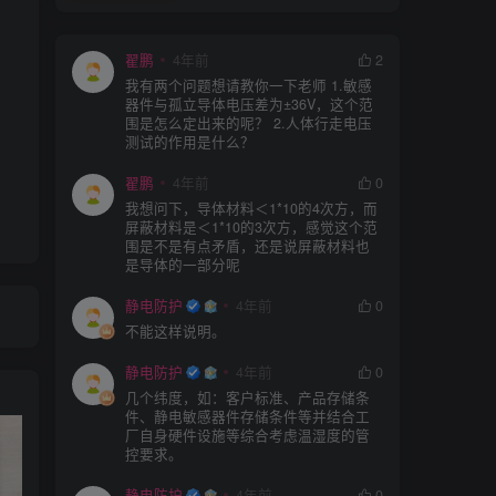
翟鹏
4年前
2
我有两个问题想请教你一下老师 1.敏感
器件与孤立导体电压差为±36V，这个范
围是怎么定出来的呢？ 2.人体行走电压
测试的作用是什么？
翟鹏
4年前
0
我想问下，导体材料＜1*10的4次方，而
屏蔽材料是＜1*10的3次方，感觉这个范
围是不是有点矛盾，还是说屏蔽材料也
是导体的一部分呢
静电防护
4年前
0
不能这样说明。
静电防护
4年前
0
几个纬度，如：客户标准、产品存储条
件、静电敏感器件存储条件等并结合工
厂自身硬件设施等综合考虑温湿度的管
控要求。
静电防护
4年前
0