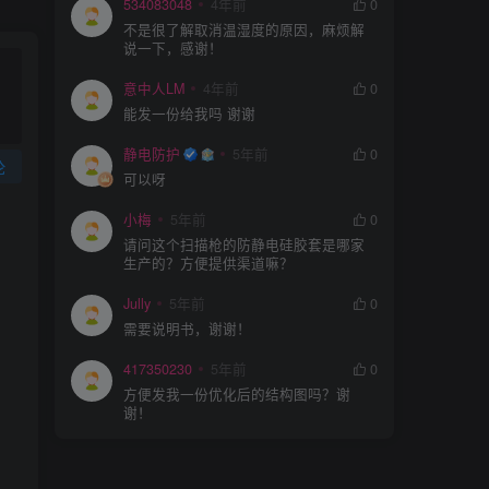
534083048
4年前
0
不是很了解取消温湿度的原因，麻烦解
说一下，感谢！
意中人LM
4年前
0
能发一份给我吗 谢谢
静电防护
5年前
0
论
可以呀
小梅
5年前
0
请问这个扫描枪的防静电硅胶套是哪家
生产的？方便提供渠道嘛？
Jully
5年前
0
需要说明书，谢谢！
417350230
5年前
0
方便发我一份优化后的结构图吗？谢
谢！