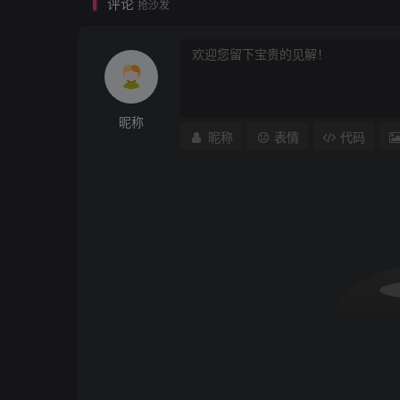
评论
抢沙发
昵称
昵称
表情
代码