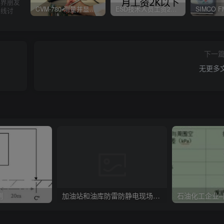
业界朋友
CVM-780 测量并显示实时静电压数据、操作说明
ESD技术人员工资2K以下，你相信吗？
在线讨
下一
无更多
测
加油站和油库防雷防静电现场检查项目