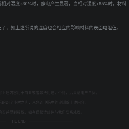
相对湿度<30%时，静电产生显著，当相对湿度>65%时，材料
证了，如上述所说的湿度也会相应的影响材料的表面电阻值。
将上述内容用于商业或者非法用途，否则，后果请用户自负。
后的24个小时之内，从您的电脑中彻底删除上述内容。
购买并得到授权。如有侵权请邮件与我们联系处理。
THE END