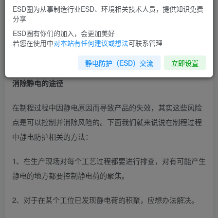
一般可以从控制静电的产生和控制静电的消除两个方面入
ESD圈为从事制造行业ESD、环境相关技术人员，提供知识免费
手。而控制静电的产生主要是控制工艺过程和工艺过程中材
分享
料的选择；控制静电的消除主要是加速静电的泄露和中和。
ESD圈有你们的加入，会更加美好
若您在使用中
对本站有任何建议或想法
可联系管理
这两点在共同存在的情况下可使静电电压不超过安全阈值，
使其达到我们静电防护的目的。
静电防护（ESD）交流
立即设置
消除静电的途径
在制程过程中因静电原因而导致产品的失效，其实这些风险
点是可以控制并消除风险的。下面我们就来说说在制程过程
中静电防护相关的方法：
1、在生产现场对每个工艺过程都要进行排查，对有可能产生
静电的地方都要控制静电荷的聚焦。
2、对于在某个工位已发现静电荷的积聚，应想办法解决。