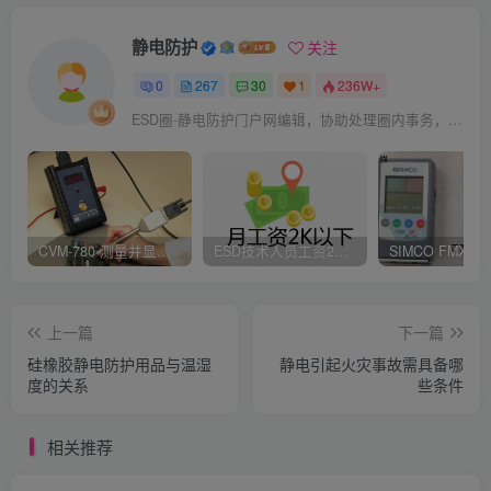
静电防护
关注
0
267
30
1
236W+
ESD圈-静电防护门户网编辑，协助处理圈内事务，宗旨：收集整理免费分享，欢迎各位业界朋友对每篇文章进行点评，以便大家共同学习在线讨论！
CVM-780 测量并显示实时静电压数据、操作说明
ESD技术人员工资2K以下，你相信吗？
上一篇
下一篇
硅橡胶静电防护用品与温湿
静电引起火灾事故需具备哪
度的关系
些条件
相关推荐