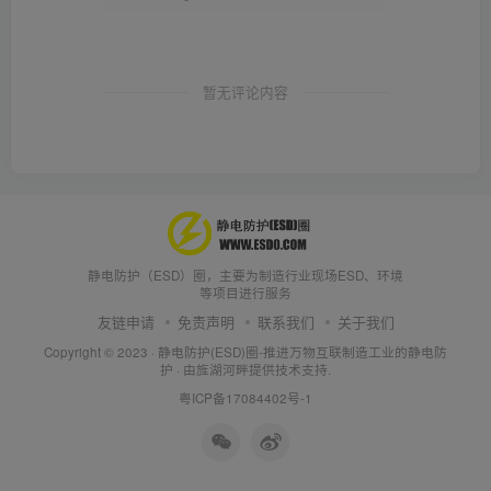
暂无评论内容
静电防护（ESD）圈，主要为制造行业现场ESD、环境
等项目进行服务
友链申请
免责声明
联系我们
关于我们
Copyright © 2023 ·
静电防护(ESD)圈-推进万物互联制造工业的静电防
护
· 由
旌湖河畔
提供技术支持.
粤ICP备17084402号-1