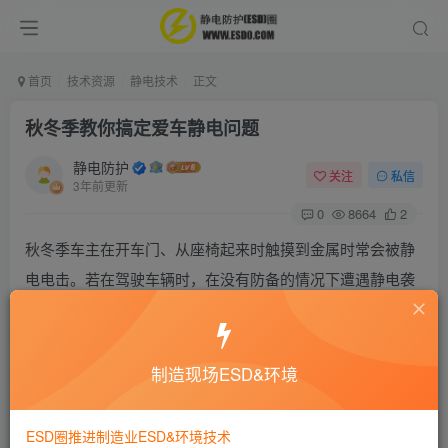
首页
技术资源
静电技术
正文
秋冬季教你搞定爱车静电问题
静电防护
关注
私信
3年前更新
0
8664
2
秋冬季车主在开车门、从座椅起来时触摸到金属时常会被静
电电击。若在驾驶车辆时，在没有防备的情况下遭遇静电袭
击，很可能会造成惊吓过度，从而影响安全驾驶。在某些特
定的环境下（如：加油站），如果不加以注意，静电还可能
引发严重的火灾事故（从本站都可以搜索出来更多的静电事
制造现场ESD&环境
故发生的案例）。
ESD圈推进制造业ESD&环境技术