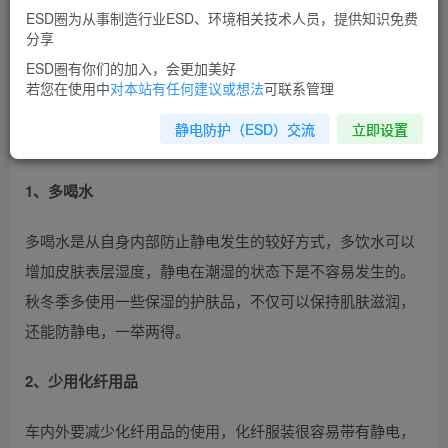
虽然静电随时随地都会产生，但只要我们稍加防护，就可以
ESD圈为从事制造行业ESD、环境相关技术人员，提供知识免费
有效的避免静电，接下来我们聊聊用车过程中该如何预防静
分享
电的产生，我们可以采取“防”和“放”两种途径。
ESD圈有你们的加入，会更加美好
若您在使用中
对本站有任何建议或想法
可联系管理
“防”，指的就是防止静电的产生。
也就是说，我们要创造一
静电防护（ESD）交流
立即设置
种不适合产生静电的环境。
1、多喝水
多喝水是从自身内部防止静电发生的较好方式，多饮水可以
增加皮肤表层湿度，静电在潮湿的状态下是不容易发生的。
秋冬季多使用一些保湿的护肤品，不仅可以保持肌肤滋润，
还能防静电，一举两得。
2、少用化纤用品
车内外要减少化纤用品的使用，化纤服装很容易带有静电，