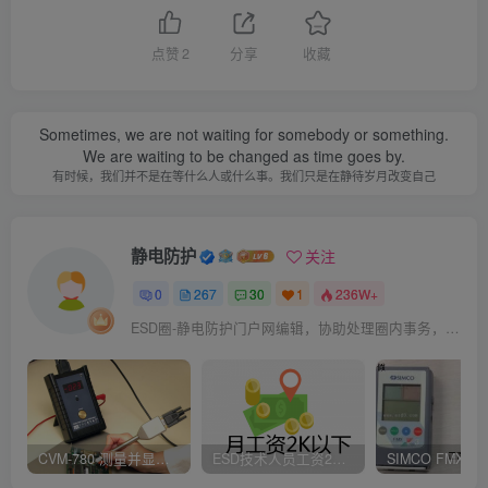
点赞
2
分享
收藏
Sometimes, we are not waiting for somebody or something.
We are waiting to be changed as time goes by.
有时候，我们并不是在等什么人或什么事。我们只是在静待岁月改变自己
静电防护
关注
0
267
30
1
236W+
ESD圈-静电防护门户网编辑，协助处理圈内事务，宗旨：收集整理免费分享，欢迎各位业界朋友对每篇文章进行点评，以便大家共同学习在线讨论！
CVM-780 测量并显示实时静电压数据、操作说明
ESD技术人员工资2K以下，你相信吗？