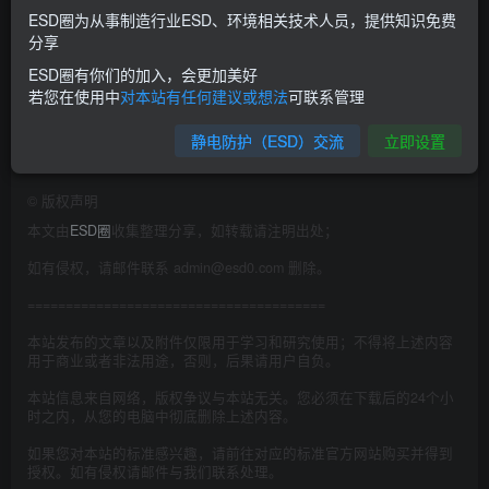
ESD圈为从事制造行业ESD、环境相关技术人员，提供知识免费
磨；导电氧化生成的膜仅仅0.01-0.15微米，耐磨性不是很
分享
好，但是既能导电又耐大气腐蚀，这就是它的优点。
ESD圈有你们的加入，会更加美好
若您在使用中
对本站有任何建议或想法
可联系管理
4、氧化膜本来都是不导电的，但因为导电氧化生成的膜实在
静电防护（ESD）交流
立即设置
是很薄，所以就是导电的了。
©
版权声明
本文由
ESD圈
收集整理分享，如转载请注明出处；
如有侵权，请邮件联系 admin@esd0.com 删除。
=======================================
本站发布的文章以及附件仅限用于学习和研究使用；不得将上述内容
用于商业或者非法用途，否则，后果请用户自负。
本站信息来自网络，版权争议与本站无关。您必须在下载后的24个小
时之内，从您的电脑中彻底删除上述内容。
如果您对本站的标准感兴趣，请前往对应的标准官方网站购买并得到
授权。如有侵权请邮件与我们联系处理。