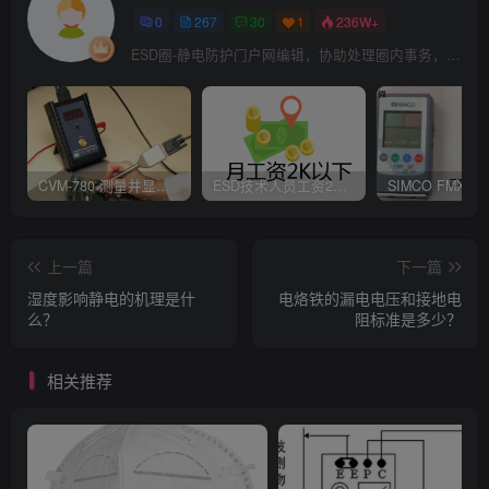
0
267
30
1
236W+
ESD圈-静电防护门户网编辑，协助处理圈内事务，宗旨：收集整理免费分享，欢迎各位业界朋友对每篇文章进行点评，以便大家共同学习在线讨论！
CVM-780 测量并显示实时静电压数据、操作说明
ESD技术人员工资2K以下，你相信吗？
上一篇
下一篇
湿度影响静电的机理是什
电烙铁的漏电电压和接地电
么？
阻标准是多少？
相关推荐