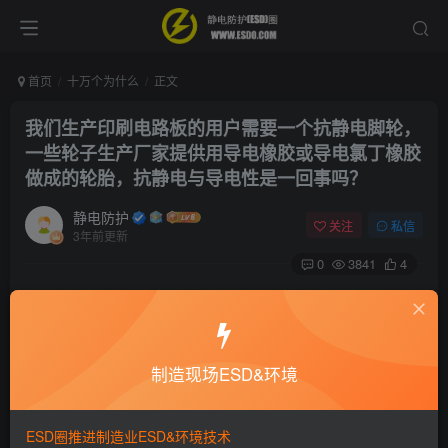
首页
十万个为什么
正文
我们生产印刷电路板的用户需要一个抗静电脚轮，
一些轮子生产厂家提供用导电橡胶或导电氯丁橡胶
做成的轮胎，抗静电与导电性是一回事吗？
静电防护
关注
私信
3年前更新
0
3841
4
抗静电的含意是指当轮子在地面上滚动时，它不产生
高于250V 的电压。导电轮可以不是抗静电的，但如在
ESD 地板上滚动将静电释放到大地。理想的轮子是既有
制造现场ESD&环境
导电性又有抗静电性的，当暴露在一个导体中时，它既
不会产生过量的电荷也不会存储电荷。
ESD圈推进制造业ESD&环境技术