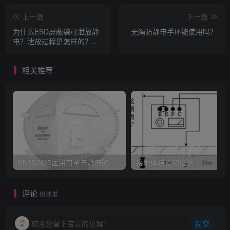
上一篇
下一篇
为什么ESD屏蔽袋可泄放静
无绳防静电手环能使用吗？
电？泄放过程是怎样的？抗
静电袋与ESD 屏蔽袋之间有
何不同？
相关推荐
KN95/N95医用口罩与静电的秘密关系
接地体装设和检测
评论
抢沙发
欢迎您留下宝贵的见解！
提交