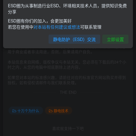
ESD圈为从事制造行业ESD、环境相关技术人员，提供知识免费
©
版权声明
分享
本文由
ESD圈
收集整理分享，如转载请注明出处；
ESD圈有你们的加入，会更加美好
如有侵权，请邮件联系 admin@esd0.com 删除。
若您在使用中
对本站有任何建议或想法
可联系管理
=======================================
静电防护（ESD）交流
立即设置
本站发布的文章以及附件仅限用于学习和研究使用；不得将上述内容
用于商业或者非法用途，否则，后果请用户自负。
本站信息来自网络，版权争议与本站无关。您必须在下载后的24个小
时之内，从您的电脑中彻底删除上述内容。
如果您对本站的标准感兴趣，请前往对应的标准官方网站购买并得到
授权。如有侵权请邮件与我们联系处理。
THE END
十万个为什么
静电技术
喜欢就支持一下吧