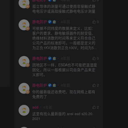
孤立导体的测量可通过使用非接触式静
电电压计或高阻接触式静电电压计测量
静电防护
4年前
0
可依据不同纬度的数据来定义，比如：
客户的要求、静电敏感器件的耐受值、
绝缘材料消散的时间等来定义符合自己
公司产品的标准即可。一般都是定义的
为正负1KV消散到正负100V，时间为5S
或者3S。
静电防护
4年前
0
因地区不一样，ESDA也不可能把温湿度
固化，所以一般根据公司自身产品来定
义即可。
静电防护
4年前
2
你的最新版还收费吧，现在网络上都有
免费的了
add
4年前
2
这里有找么最新版的 ansi esd s20.20.
2021