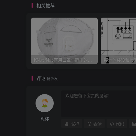
相关推荐
KN95/N95医用口罩与静电的秘密关系
接地体装设和检
评论
抢沙发
昵称
昵称
表情
代码