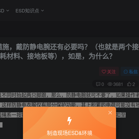
SD
ESD知识点
防措施，戴防静电腕还有必要吗？（也就是两个接
耗材料、接地板等），如是，为什么？
关注
私信
0
3681
2
且不同时抬起两只脚跟，那么，防静电腕就可不要了，如果操作
，这样防静电衣服仅有部分保护功能，其
上积累的电荷可能没有
线绳系一按扣于防静电衣服的腰部，
或者用一防静电腕扣至
。
制造现场ESD&环境