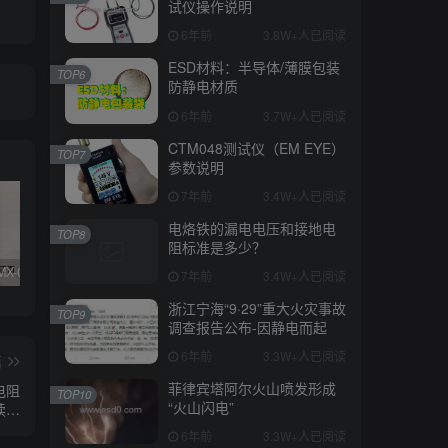
试仪操作说明
6年前
3.8W+人已阅读
ESD材料：半导体/薄膜包装
TOP6
防静电材质
6年前
3.7W+人已阅读
CTM048测试仪（EM EYE）
TOP7
参数说明
7年前
3.4W+人已阅读
电烙铁的漏电电压和接地电
TOP8
阻标准是多少？
SIMCO FMX-003/004测试仪器真假辨别
KN95/N95医用口罩与静电的秘密关系
DESCO 19290重锤式电阻测试仪操作说明
7年前
3.4W+人已阅读
浙江宁海“9·29”重大火灾事故
TOP9
调查报告公布-因静电而起
6年前
3.3W+人已阅读
篇
菲律宾塔阿尔火山喷发形成
电阻
TOP10
“火山闪电”
读数
么？
6年前
3.3W+人已阅读