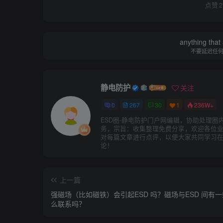
点赞
2
anything that 
不要延迟任
静电防护
关注
0
267
30
1
236W+
ESD圈-静电防护门户网编辑，协助处理圈
务，宗旨：收集整理免费分享，欢迎各位
对每篇文章进行点评，以便大家共同学习
论！
上一篇
强磁场（比如磁铁）会引起ESD 吗？磁场与ESD 间有
么联系吗？