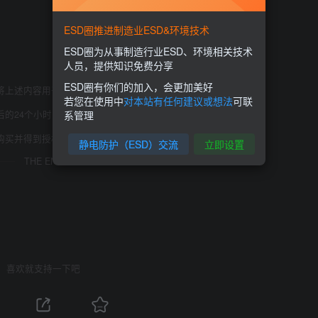
ESD圈推进制造业ESD&环境技术
ESD圈为从事制造行业ESD、环境相关技术
人员，提供知识免费分享
ESD圈有你们的加入，会更加美好
将上述内容用于商业或者非法用途，否则，后果请用户自负。
若您在使用中
对本站有任何建议或想法
可联
系管理
后的24个小时之内，从您的电脑中彻底删除上述内容。
购买并得到授权。如有侵权请邮件与我们联系处理。
静电防护（ESD）交流
立即设置
THE END
喜欢就支持一下吧