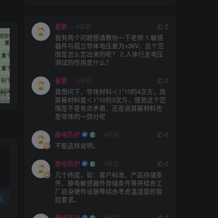
翟鹏
4年前
2
我有两个问题想请教你一下老师 1.敏感
器件与孤立导体电压差为±36V，这个范
围是怎么定出来的呢？ 2.人体行走电压
测试的作用是什么？
翟鹏
4年前
0
我想问下，导体材料＜1*10的4次方，而
石油化工企业–防雷防静电现场检测标准
石油化工企业防雷和防静电接地检测实施方法
屏蔽材料是＜1*10的3次方，感觉这个范
围是不是有点矛盾，还是说屏蔽材料也
是导体的一部分呢
静电防护
4年前
0
不能这样说明。
静电防护
4年前
0
几个纬度，如：客户标准、产品存储条
件、静电敏感器件存储条件等并结合工
厂自身硬件设施等综合考虑温湿度的管
论
控要求。
静电防护
4年前
0