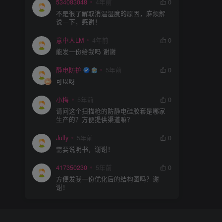
534083048
4年前
0
不是很了解取消温湿度的原因，麻烦解
说一下，感谢！
意中人LM
4年前
0
能发一份给我吗 谢谢
静电防护
5年前
0
可以呀
小梅
5年前
0
请问这个扫描枪的防静电硅胶套是哪家
生产的？方便提供渠道嘛？
Jully
5年前
0
需要说明书，谢谢！
417350230
5年前
0
方便发我一份优化后的结构图吗？谢
谢！