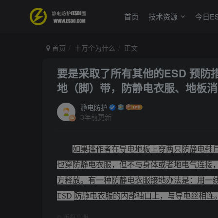
首页
技术资源
今日E
首页
十万个为什么
正文
要是采取了所有其他的ESD 预
地（脚）带，防静电衣服、地板消
静电防护
3年前更新
如果操作者在导电地板上穿两只防静电鞋
也穿防静电衣服，但不与身体或者地电气连接
方释放。有一种防静电衣服接地办法是：用一
ESD
防静电衣服的内部袖口上，与导电丝相连
©
版权声明