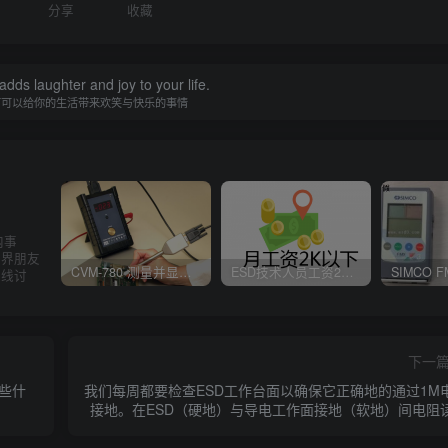
分享
收藏
adds laughter and joy to your life.
何可以给你的生活带来欢笑与快乐的事情
内事
业界朋友
CVM-780 测量并显示实时静电压数据、操作说明
ESD技术人员工资2K以下，你相信吗？
在线讨
下一
一些什
我们每周都要检查ESD工作台面以确保它正确地的通过1M
接地。在ESD（硬地）与导电工作面接地（软地）间电阻
不稳定的一般原因是什