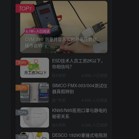
TOP1
5.1W+人已阅读
CVM-780 测量并显示实时静电压数据、
操作说明
ESD技术人员工资2K以下，
TOP2
你相信吗？
6年前
4.8W+人已阅读
SIMCO FMX-003/004测试仪
TOP3
器真假辨别
7年前
4.6W+人已阅读
KN95/N95医用口罩与静电的
TOP4
秘密关系
6年前
4.3W+人已阅读
DESCO 19290重锤式电阻测
TOP5