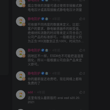
孤立导体的测量可通过使用非接触式静
电电压计或高阻接触式静电电压计测量
静电防护
4年前
0
可依据不同纬度的数据来定义，比如：
客户的要求、静电敏感器件的耐受值、
绝缘材料消散的时间等来定义符合自己
公司产品的标准即可。一般都是定义的
为正负1KV消散到正负100V，时间为5S
或者3S。
静电防护
4年前
0
因地区不一样，ESDA也不可能把温湿度
固化，所以一般根据公司自身产品来定
义即可。
静电防护
4年前
2
你的最新版还收费吧，现在网络上都有
免费的了
add
4年前
2
这里有找么最新版的 ansi esd s20.20.
2021