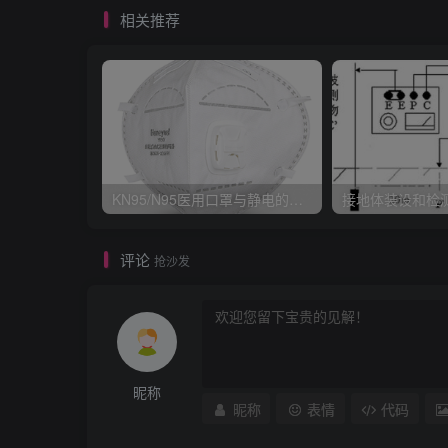
相关推荐
KN95/N95医用口罩与静电的秘密关系
接地体装设和检
评论
抢沙发
昵称
昵称
表情
代码