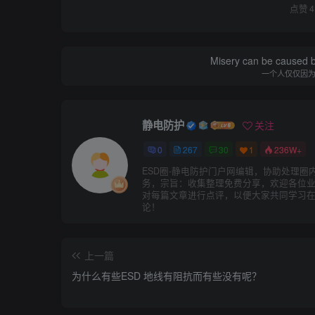
点赞
4
Misery can be caused b
一个人仅仅因
静电防护
关注
0
267
30
1
236W+
ESD圈-静电防护门户网编辑，协助处理圈
务，宗旨：收集整理免费分享，欢迎各位
对每篇文章进行点评，以便大家共同学习
论！
上一篇
为什么有些ESD 地线有阻抗而有些没有呢？