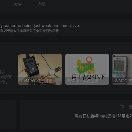
分享
收藏
y someone being just weak and indecisive.
为软弱无能或优柔寡断就完全可能招致痛苦
内事
业界朋友
CVM-780 测量并显示实时静电压数据、操作说明
ESD技术人员工资2K以下，你相信吗？
在线讨
下一
需要在机器与地间连接1M电阻