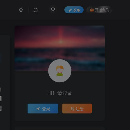
发布
开通会员
网
HI！请登录
和
登录
注册
值