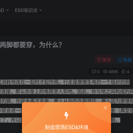
SD
ESD知识点
两脚都要穿，为什么？
关注
私信
0
4896
4
或消耗地连在一起时才起作用。行走是摩擦生电的一个极好的例
密连接，那么你身上的电荷泄入到地。因此，你与地之间构成的
鞋的脚，你就会再次充电，要么从你的衣服感应，要么因为摩擦
你就会进一步大大减小比几伏电压高得多的净电荷的机会（典型
长了，所以建议在靠近运动物体时，务必穿一双防静电鞋。
制造现场ESD&环境