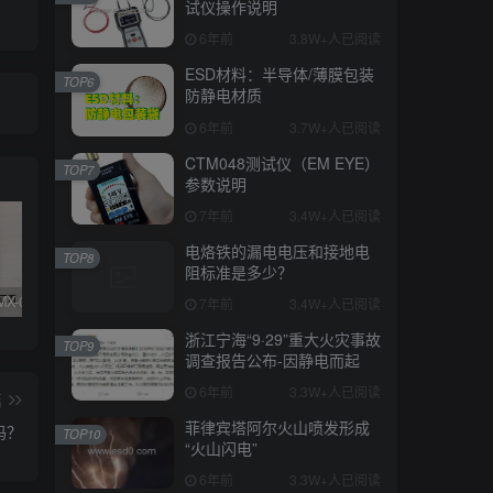
试仪操作说明
6年前
3.8W+人已阅读
ESD材料：半导体/薄膜包装
TOP6
防静电材质
6年前
3.7W+人已阅读
CTM048测试仪（EM EYE）
TOP7
参数说明
7年前
3.4W+人已阅读
电烙铁的漏电电压和接地电
TOP8
阻标准是多少？
SIMCO FMX-003/004测试仪器真假辨别
KN95/N95医用口罩与静电的秘密关系
DESCO 19290重锤式电阻测试仪操作说明
7年前
3.4W+人已阅读
浙江宁海“9·29”重大火灾事故
TOP9
调查报告公布-因静电而起
6年前
3.3W+人已阅读
篇
菲律宾塔阿尔火山喷发形成
吗？
TOP10
“火山闪电”
6年前
3.3W+人已阅读