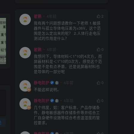
翟鹏
4年前
2
我有两个问题想请教你一下老师 1.敏感
器件与孤立导体电压差为±36V，这个范
围是怎么定出来的呢？ 2.人体行走电压
测试的作用是什么？
翟鹏
4年前
0
我想问下，导体材料＜1*10的4次方，而
石油化工企业–防雷防静电现场检测标准
石油化工企业防雷和防静电接地检测实施方法
屏蔽材料是＜1*10的3次方，感觉这个范
围是不是有点矛盾，还是说屏蔽材料也
是导体的一部分呢
静电防护
4年前
0
不能这样说明。
静电防护
4年前
0
几个纬度，如：客户标准、产品存储条
件、静电敏感器件存储条件等并结合工
厂自身硬件设施等综合考虑温湿度的管
论
控要求。
静电防护
4年前
0