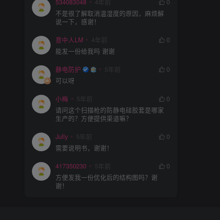
534083048
4年前
0
不是很了解取消温湿度的原因，麻烦解
说一下，感谢！
意中人LM
4年前
0
能发一份给我吗 谢谢
静电防护
5年前
0
可以呀
小梅
5年前
0
请问这个扫描枪的防静电硅胶套是哪家
生产的？方便提供渠道嘛？
Jully
5年前
0
需要说明书，谢谢！
417350230
5年前
0
方便发我一份优化后的结构图吗？谢
谢！