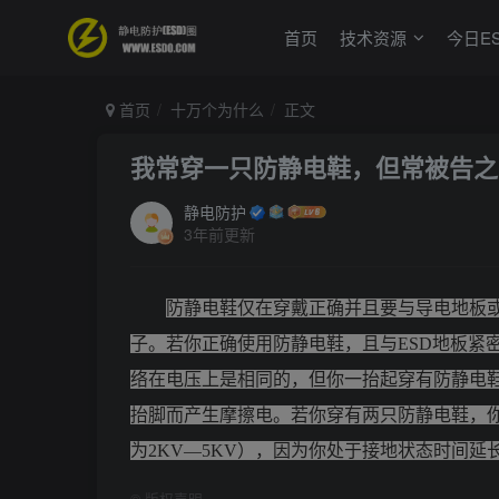
首页
技术资源
今日E
首页
十万个为什么
正文
我常穿一只防静电鞋，但常被告之
静电防护
3年前更新
防静电鞋仅在穿戴正确并且要与导电地板
子。若你正确使用防静电鞋，且与
ESD
地板紧
络在电压上是相同的，但你一抬起穿有防静电
抬脚而产生摩擦电。若你穿有两只防静电鞋，
为
2KV
—
5KV
），
因为你处于接地状态时间延