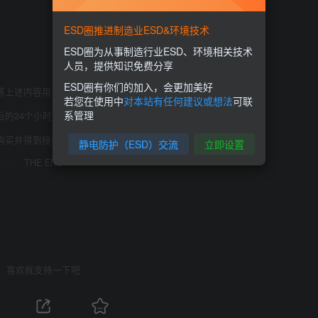
ESD圈推进制造业ESD&环境技术
ESD圈为从事制造行业ESD、环境相关技术
人员，提供知识免费分享
ESD圈有你们的加入，会更加美好
将上述内容用于商业或者非法用途，否则，后果请用户自负。
若您在使用中
对本站有任何建议或想法
可联
系管理
后的24个小时之内，从您的电脑中彻底删除上述内容。
购买并得到授权。如有侵权请邮件与我们联系处理。
静电防护（ESD）交流
立即设置
THE END
喜欢就支持一下吧