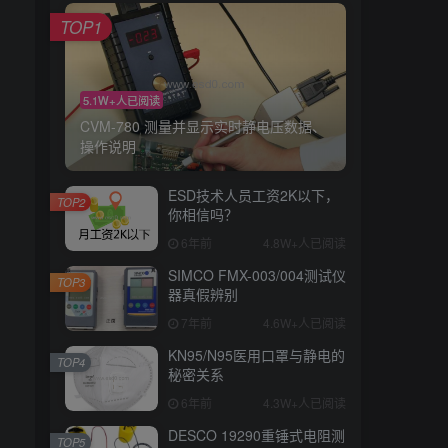
TOP1
5.1W+人已阅读
CVM-780 测量并显示实时静电压数据、
操作说明
ESD技术人员工资2K以下，
TOP2
你相信吗？
6年前
4.8W+人已阅读
SIMCO FMX-003/004测试仪
TOP3
器真假辨别
7年前
4.6W+人已阅读
KN95/N95医用口罩与静电的
TOP4
秘密关系
6年前
4.3W+人已阅读
DESCO 19290重锤式电阻测
TOP5