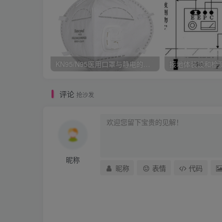
KN95/N95医用口罩与静电的秘密关系
接地体装设和检
评论
抢沙发
昵称
昵称
表情
代码