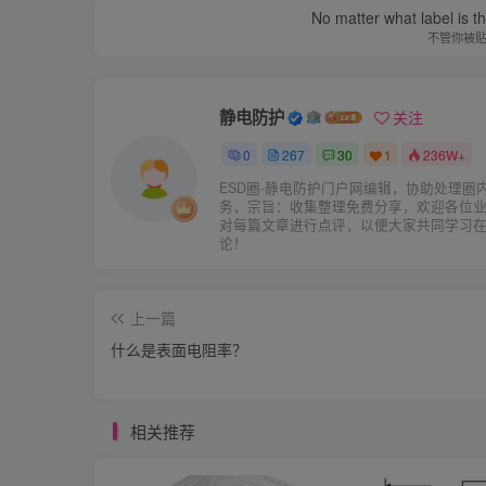
No matter what label is t
不管你被
静电防护
关注
0
267
30
1
236W+
ESD圈-静电防护门户网编辑，协助处理圈
务，宗旨：收集整理免费分享，欢迎各位
对每篇文章进行点评，以便大家共同学习
论！
上一篇
什么是表面电阻率？
相关推荐