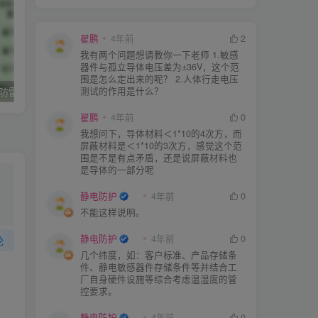
翟鹏
4年前
2
我有两个问题想请教你一下老师 1.敏感
器件与孤立导体电压差为±36V，这个范
围是怎么定出来的呢？ 2.人体行走电压
测试的作用是什么？
石油化工企业–防雷防静电现场检测标准
石油化工企业防雷和防静电接地检测实施方法
翟鹏
4年前
0
我想问下，导体材料＜1*10的4次方，而
屏蔽材料是＜1*10的3次方，感觉这个范
围是不是有点矛盾，还是说屏蔽材料也
是导体的一部分呢
静电防护
4年前
0
不能这样说明。
静电防护
4年前
0
论
几个纬度，如：客户标准、产品存储条
件、静电敏感器件存储条件等并结合工
厂自身硬件设施等综合考虑温湿度的管
控要求。
静电防护
4年前
0