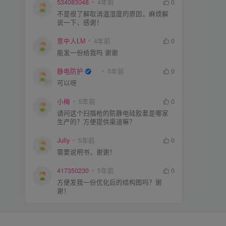
534083048
4年前
0
不是很了解取消温湿度的原因，麻烦解
说一下，感谢！
意中人LM
4年前
0
能发一份给我吗 谢谢
静电防护
5年前
0
可以呀
小梅
5年前
0
请问这个扫描枪的防静电硅胶套是哪家
生产的？方便提供渠道嘛？
Jully
5年前
0
需要说明书，谢谢！
417350230
5年前
0
方便发我一份优化后的结构图吗？谢
谢！