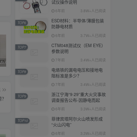
试仪操作说明
6年前
3.8W+人已阅读
ESD材料：半导体/薄膜包装
TOP6
防静电材质
6年前
3.7W+人已阅读
CTM048测试仪（EM EYE）
TOP7
参数说明
7年前
3.4W+人已阅读
SIMCO FMX-003/004测试仪器真假辨别
KN95/N95医用口罩与静电的秘密关系
DESCO 19290重锤式电阻测试仪操作说明
电烙铁的漏电电压和接地电
TOP8
阻标准是多少？
7年前
3.4W+人已阅读
篇
浙江宁海“9·29”重大火灾事故
TOP9
荷？
调查报告公布-因静电而起
6年前
3.3W+人已阅读
菲律宾塔阿尔火山喷发形成
TOP10
“火山闪电”
6年前
3.3W+人已阅读