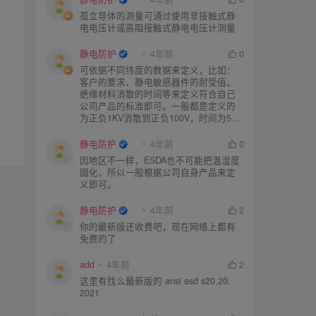
孤立导体的测量可通过使用非接触式静
电电压计或高阻接触式静电电压计测量
静电防护
4年前
0
可依据不同纬度的数据来定义，比如：
客户的要求、静电敏感器件的耐受值、
绝缘材料消散的时间等来定义符合自己
公司产品的标准即可。一般都是定义的
为正负1KV消散到正负100V，时间为5S
或者3S。
静电防护
4年前
0
因地区不一样，ESDA也不可能把温湿度
固化，所以一般根据公司自身产品来定
义即可。
静电防护
4年前
2
你的最新版还收费吧，现在网络上都有
免费的了
add
4年前
2
这里有找么最新版的 ansi esd s20.20.
2021