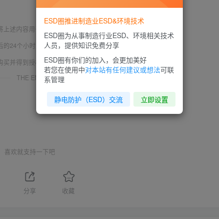
ESD圈推进制造业ESD&环境技术
将上述内容用于商业或者非法用途，否则，后果请用户自负。
ESD圈为从事制造行业ESD、环境相关技术
人员，提供知识免费分享
后的24个小时之内，从您的电脑中彻底删除上述内容。
ESD圈有你们的加入，会更加美好
购买并得到授权。如有侵权请邮件与我们联系处理。
若您在使用中
对本站有任何建议或想法
可联
THE END
系管理
静电防护（ESD）交流
立即设置
喜欢就支持一下吧
分享
收藏