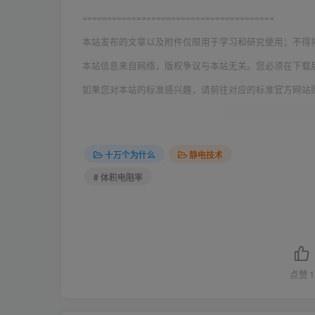
=======================================
本站发布的文章以及附件仅限用于学习和研究使用；不得
本站信息来自网络，版权争议与本站无关。您必须在下载
如果您对本站的标准感兴趣，请前往对应的标准官方网站
十万个为什么
静电技术
# 体积电阻率
点赞
1