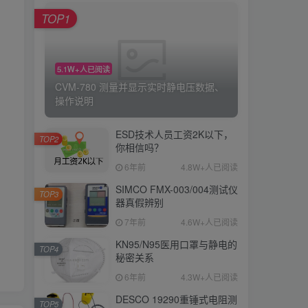
TOP1
5.1W+人已阅读
CVM-780 测量并显示实时静电压数据、
操作说明
ESD技术人员工资2K以下，
TOP2
你相信吗？
6年前
4.8W+人已阅读
SIMCO FMX-003/004测试仪
TOP3
器真假辨别
7年前
4.6W+人已阅读
KN95/N95医用口罩与静电的
TOP4
秘密关系
6年前
4.3W+人已阅读
DESCO 19290重锤式电阻测
TOP5