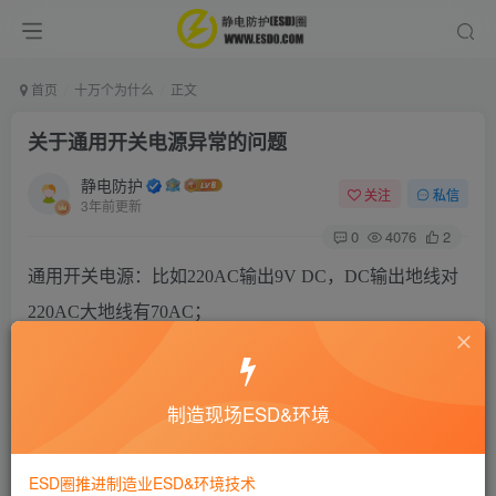
首页
十万个为什么
正文
关于通用开关电源异常的问题
静电防护
关注
私信
3年前更新
0
4076
2
通用开关电源：比如220AC输出9V DC，DC输出地线对
220AC大地线有70AC；
问题1、是否属于ESD电压问题？
制造现场ESD&环境
问题2、怎样消除70AC。
ESD圈推进制造业ESD&环境技术
是否可以把DC输出地线接入220AC大地端，在供电产品