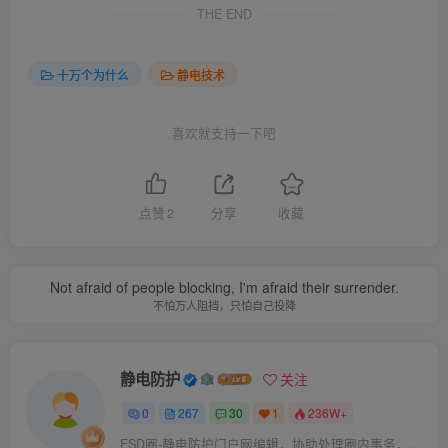
THE END
十万个为什么
静电技术
喜欢就支持一下吧
点赞
2
分享
收藏
Not afraid of people blocking, I'm afraid their surrender.
不怕万人阻挡，只怕自己投降
静电防护
关注
0
267
30
1
236W+
ESD圈-静电防护门户网编辑，协助处理圈内事务，宗旨：收集整理免费分享，欢迎各位业界朋友对每篇文章进行点评，以便大家共同学习在线讨论！