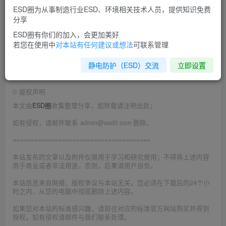
ESD圈为从事制造行业ESD、环境相关技术人员，提供知识免费
过程中有什么风险？
分享
ESD圈有你们的加入，会更加美好
如果开关电源不接地的话，就会测出来这个电压，因Y电
若您在使用中
对本站有任何建议或想法
可联系管理
容的影响，但通常电流不会很大，一般在0.5mA左右，消
静电防护（ESD）交流
立即设置
除的方法就是接地。
©
版权声明
本文由
ESD圈
收集整理分享，如转载请注明出处；
如有侵权，请邮件联系 admin@esd0.com 删除。
=======================================
本站发布的文章以及附件仅限用于学习和研究使用；不得将上述内容
用于商业或者非法用途，否则，后果请用户自负。
本站信息来自网络，版权争议与本站无关。您必须在下载后的24个小
时之内，从您的电脑中彻底删除上述内容。
如果您对本站的标准感兴趣，请前往对应的标准官方网站购买并得到
授权。如有侵权请邮件与我们联系处理。