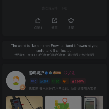
喜欢就支持一下吧
点赞
1
分享
收藏
The world is like a mirror: Frown at itand it frowns at you;
smile, and it smiles too.
世界犹如一面镜子：朝它皱眉它就朝你皱眉，朝它微笑它也吵你微笑
静电防护
关注
0
267
30
1
236W+
ESD圈-静电防护门户网编辑，协助处理圈内事务，宗旨：收集整理免费分享，欢迎各位业界朋友对每篇文章进行点评，以便大家共同学习在线讨论！