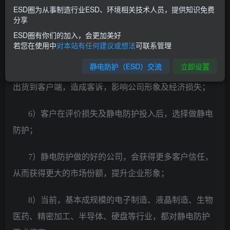
成原件降级，造成软损伤；
ESD圈为从事制造行业ESD、环境相关技术人员，提供知识免费
分享
4）原件和线路的直接损伤造成产品的报废，造成经
ESD圈有你们的加入，会更加美好
济损失；
若您在使用中
对本站有任何建议或想法
可联系管理
静电防护（ESD）交流
立即设置
5）软损伤造成产品的降级，品质无法检出，产品会
出货到客户端，造成客诉，影响公司形象及经济损失；
6）客户在评价损失及静电防护投入后，选择做静电
防护；
7）静电防护做的好的公司，会获得更多客户信任，
从而获得更大的市场份额，提升企业形象；
8）当前，基本成规模的电子制造、液晶制造、生物
医药、精密加工、半导体、硬盘等行业，都对静电防护