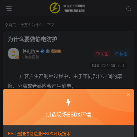
首页
十万个为什么
正文
为什么要做静电防护
静电防护
关注
私信
3年前更新
0
5436
1
1）客户生产制程过程中，由于不同部位之间的摩
擦、分离或者感应会产生静电；
2）静电持续累积，当符合放电条件时，会产生静电
放电；
制造现场ESD&环境
3）静电放电过程中会产生线路及原件击穿，或者造
ESD圈推进制造业ESD&环境技术