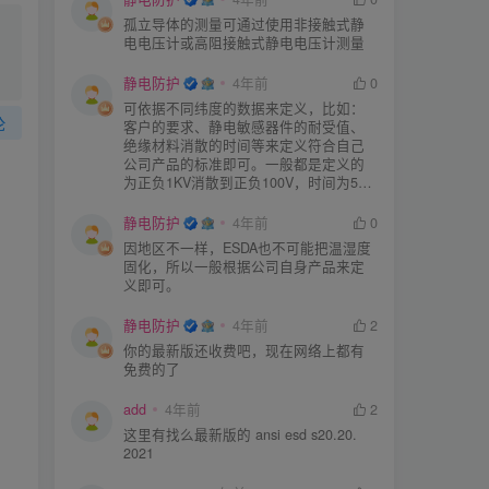
孤立导体的测量可通过使用非接触式静
电电压计或高阻接触式静电电压计测量
静电防护
4年前
0
可依据不同纬度的数据来定义，比如：
论
客户的要求、静电敏感器件的耐受值、
绝缘材料消散的时间等来定义符合自己
公司产品的标准即可。一般都是定义的
为正负1KV消散到正负100V，时间为5S
或者3S。
静电防护
4年前
0
因地区不一样，ESDA也不可能把温湿度
固化，所以一般根据公司自身产品来定
义即可。
静电防护
4年前
2
你的最新版还收费吧，现在网络上都有
免费的了
add
4年前
2
这里有找么最新版的 ansi esd s20.20.
2021