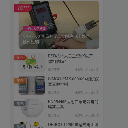
TOP1
5.1W+人已阅读
CVM-780 测量并显示实时静电压数据、
操作说明
ESD技术人员工资2K以下，
TOP2
你相信吗？
6年前
4.8W+人已阅读
SIMCO FMX-003/004测试仪
TOP3
器真假辨别
7年前
4.6W+人已阅读
KN95/N95医用口罩与静电的
TOP4
秘密关系
6年前
4.3W+人已阅读
DESCO 19290重锤式电阻测
TOP5