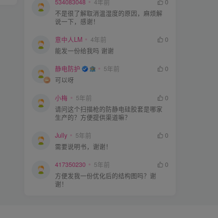
534083048
4年前
0
不是很了解取消温湿度的原因，麻烦解
说一下，感谢！
意中人LM
4年前
0
能发一份给我吗 谢谢
静电防护
5年前
0
可以呀
小梅
5年前
0
请问这个扫描枪的防静电硅胶套是哪家
生产的？方便提供渠道嘛？
Jully
5年前
0
需要说明书，谢谢！
417350230
5年前
0
方便发我一份优化后的结构图吗？谢
谢！