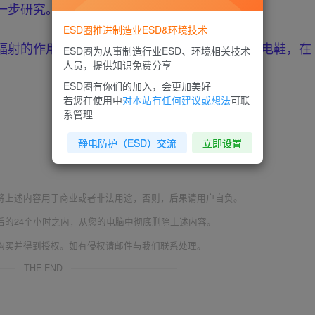
一步研究。
ESD圈推进制造业ESD&环境技术
辐射的作用是不利的，所以应穿防静电服与防静电鞋，在
ESD圈为从事制造行业ESD、环境相关技术
人员，提供知识免费分享
ESD圈有你们的加入，会更加美好
若您在使用中
对本站有任何建议或想法
可联
系管理
静电防护（ESD）交流
立即设置
将上述内容用于商业或者非法用途，否则，后果请用户自负。
后的24个小时之内，从您的电脑中彻底删除上述内容。
购买并得到授权。如有侵权请邮件与我们联系处理。
THE END