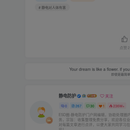
# 静电对人体有害
点赞
2
Your dream is like a flower. if you 
即使是最简
静电防护
关注
0
267
30
1
236W+
ESD圈-静电防护门户网编辑，协助处理圈
务，宗旨：收集整理免费分享，欢迎各位
对每篇文章进行点评，以便大家共同学习
论！