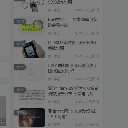
试仪操作说明
6年前
3.8W+人已阅读
ESD材料：半导体/薄膜包装
TOP6
防静电材质
6年前
3.7W+人已阅读
CTM048测试仪（EM EYE）
TOP7
参数说明
7年前
3.4W+人已阅读
电烙铁的漏电电压和接地电
TOP8
阻标准是多少？
7年前
3.4W+人已阅读
浙江宁海“9·29”重大火灾事故
TOP9
调查报告公布-因静电而起
6年前
3.3W+人已阅读
菲律宾塔阿尔火山喷发形成
TOP10
“火山闪电”
SIMCO FMX-003/004测试仪器真假辨别
KN95/N95医用口罩与静电的秘密关系
DESCO 19290重锤式电阻测试仪操作说明
6年前
3.3W+人已阅读