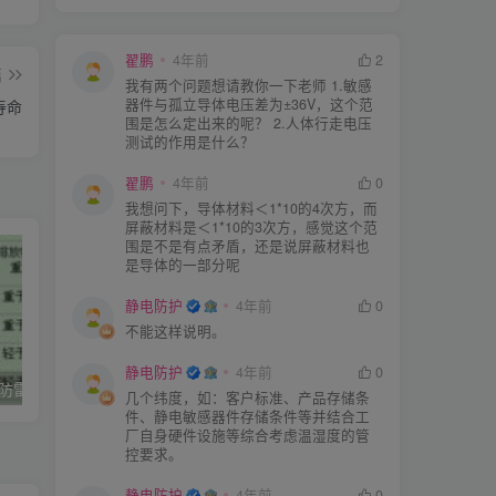
翟鹏
4年前
2
篇
我有两个问题想请教你一下老师 1.敏感
器件与孤立导体电压差为±36V，这个范
寿命
围是怎么定出来的呢？ 2.人体行走电压
测试的作用是什么？
翟鹏
4年前
0
我想问下，导体材料＜1*10的4次方，而
屏蔽材料是＜1*10的3次方，感觉这个范
围是不是有点矛盾，还是说屏蔽材料也
是导体的一部分呢
静电防护
4年前
0
不能这样说明。
静电防护
4年前
0
石油化工企业–防雷防静电现场检测标准
石油化工企业防雷和防静电接地检测实施方法
几个纬度，如：客户标准、产品存储条
件、静电敏感器件存储条件等并结合工
厂自身硬件设施等综合考虑温湿度的管
控要求。
静电防护
4年前
0