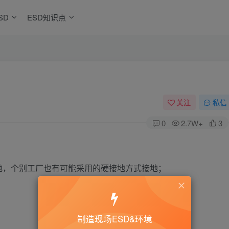
SD
ESD知识点
关注
私信
0
2.7W+
3
地，个别工厂也有可能采用的硬接地方式接地；
制造现场ESD&环境