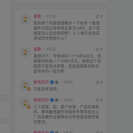
翟鹏
4年前
2
我有两个问题想请教你一下老师 1.敏感
器件与孤立导体电压差为±36V，这个范
围是怎么定出来的呢？ 2.人体行走电压
测试的作用是什么？
翟鹏
4年前
0
我想问下，导体材料＜1*10的4次方，而
屏蔽材料是＜1*10的3次方，感觉这个范
围是不是有点矛盾，还是说屏蔽材料也
是导体的一部分呢
静电防护
4年前
0
不能这样说明。
静电防护
4年前
0
几个纬度，如：客户标准、产品存储条
件、静电敏感器件存储条件等并结合工
厂自身硬件设施等综合考虑温湿度的管
控要求。
静电防护
4年前
0