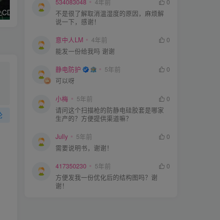
534083048
4年前
0
CDM放电风险
货架如何进行有效的接地？
如何搞好车
不是很了解取消温湿度的原因，麻烦解
说一下，感谢！
意中人LM
4年前
0
能发一份给我吗 谢谢
静电防护
5年前
0
可以呀
小梅
5年前
0
请问这个扫描枪的防静电硅胶套是哪家
论
生产的？方便提供渠道嘛？
Jully
5年前
0
需要说明书，谢谢！
417350230
5年前
0
方便发我一份优化后的结构图吗？谢
谢！