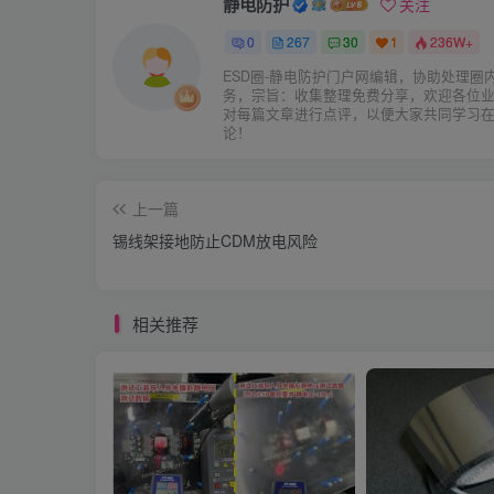
静电防护
关注
0
267
30
1
236W+
ESD圈-静电防护门户网编辑，协助处理圈
务，宗旨：收集整理免费分享，欢迎各位
对每篇文章进行点评，以便大家共同学习
论！
上一篇
锡线架接地防止CDM放电风险
相关推荐