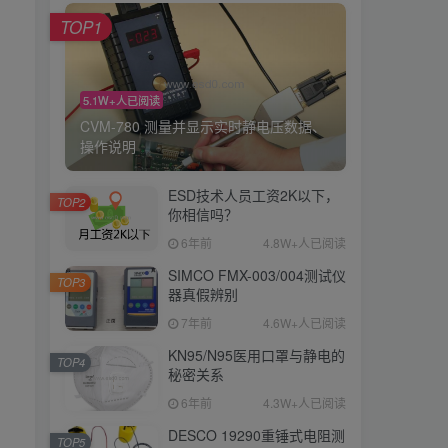
TOP1
5.1W+人已阅读
CVM-780 测量并显示实时静电压数据、
操作说明
ESD技术人员工资2K以下，
TOP2
你相信吗？
6年前
4.8W+人已阅读
SIMCO FMX-003/004测试仪
TOP3
器真假辨别
7年前
4.6W+人已阅读
KN95/N95医用口罩与静电的
TOP4
秘密关系
6年前
4.3W+人已阅读
DESCO 19290重锤式电阻测
TOP5