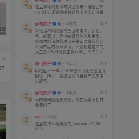
孤立导体的测量可通过使用非接触式静
电电压计或高阻接触式静电电压计测量
静电防护
4年前
0
可依据不同纬度的数据来定义，比如：
SIMCO FMX-003/004测试仪器真假辨别
KN95/N95医用口罩与静电的秘密关系
DESCO 19290重锤式电阻测试仪操作说明
客户的要求、静电敏感器件的耐受值、
绝缘材料消散的时间等来定义符合自己
公司产品的标准即可。一般都是定义的
为正负1KV消散到正负100V，时间为5S
或者3S。
篇
静电防护
4年前
0
善？
因地区不一样，ESDA也不可能把温湿度
固化，所以一般根据公司自身产品来定
义即可。
静电防护
4年前
2
你的最新版还收费吧，现在网络上都有
免费的了
add
4年前
2
这里有找么最新版的 ansi esd s20.20.
2021