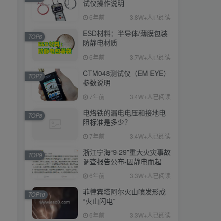
试仪操作说明
6年前
3.8W+人已阅读
ESD材料：半导体/薄膜包装
TOP6
防静电材质
6年前
3.7W+人已阅读
CTM048测试仪（EM EYE）
TOP7
参数说明
7年前
3.4W+人已阅读
电烙铁的漏电电压和接地电
TOP8
阻标准是多少？
7年前
3.4W+人已阅读
浙江宁海“9·29”重大火灾事故
TOP9
调查报告公布-因静电而起
6年前
3.3W+人已阅读
菲律宾塔阿尔火山喷发形成
TOP10
“火山闪电”
6年前
3.3W+人已阅读