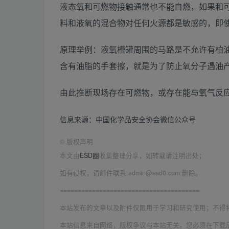
液态氧和可燃物接触通常也不能自燃，如果和
料和液氧的混合物对任何火源都是敏感的，即使
原理举例：液氧槽罐周围的马路是不允许有柏
含有油脂的手套擦，就是为了防止氧分子遇油
由此推断现场存在可燃物，或存在能与氧气反
信息来源：中国化学品安全协会微信公众号
©
版权声明
本文由
ESD圈
收集整理分享，如转载请注明出处；
如有侵权，请邮件联系 admin@esd0.com 删除。
=======================================
本站发布的文章以及附件仅限用于学习和研究使用；不得
本站信息来自网络，版权争议与本站无关。您必须在下载