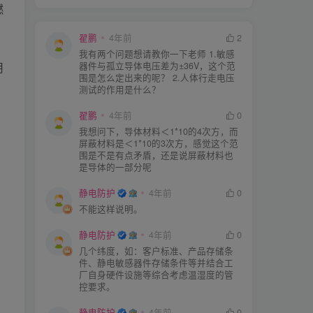
燃
翟鹏
4年前
2
我有两个问题想请教你一下老师 1.敏感
器件与孤立导体电压差为±36V，这个范
用
围是怎么定出来的呢？ 2.人体行走电压
测试的作用是什么？
翟鹏
4年前
0
我想问下，导体材料＜1*10的4次方，而
屏蔽材料是＜1*10的3次方，感觉这个范
围是不是有点矛盾，还是说屏蔽材料也
是导体的一部分呢
静电防护
4年前
0
不能这样说明。
静电防护
4年前
0
几个纬度，如：客户标准、产品存储条
件、静电敏感器件存储条件等并结合工
厂自身硬件设施等综合考虑温湿度的管
控要求。
静电防护
4年前
0