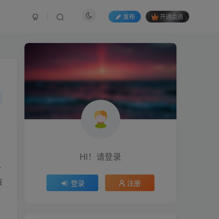
发布
开通会员
8
HI！请登录
斜
液
登录
注册
、