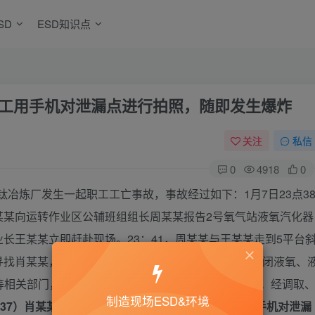
SD
ESD知识点
集团员工用手机对泄漏点进行拍照，随即发生爆炸
关注
私信
0
4918
0
司钛冶炼厂发生一起职工工亡事故，事故经过如下：1月7日23点3
某某向运转作业区公辅班组组长周某某报告2号氧气站液氧汽化器
长王某某立即赶赴现场。23：41，周某某与王某某走到5平台
寻找肖某某，发现肖某某倒在液氧汽化器附近，随即关闭液氧、
19等相关部门，经120医护人员现场抢救无效后宣布死亡。经调取
制造现场ESD&环境
23：37）肖某某站在2号氧气站液氧汽化器泄漏点附近用手机对泄漏