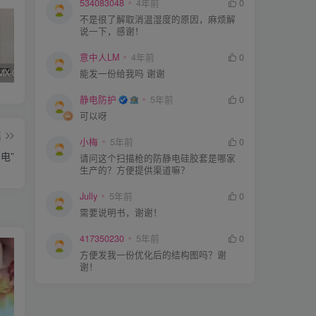
534083048
4年前
0
不是很了解取消温湿度的原因，麻烦解
说一下，感谢！
意中人LM
4年前
0
SIMCO FMX-003/004测试仪器真假辨别
KN95/N95医用口罩与静电的秘密关系
DESCO 19290重锤式电阻测试仪操作说明
能发一份给我吗 谢谢
静电防护
5年前
0
可以呀
篇
小梅
5年前
0
电”
请问这个扫描枪的防静电硅胶套是哪家
生产的？方便提供渠道嘛？
Jully
5年前
0
需要说明书，谢谢！
417350230
5年前
0
方便发我一份优化后的结构图吗？谢
谢！