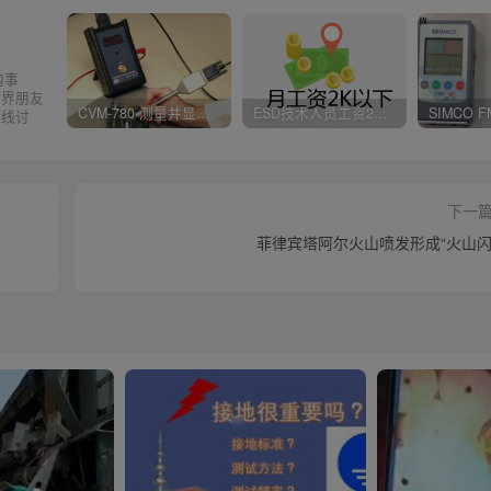
内事
业界朋友
CVM-780 测量并显示实时静电压数据、操作说明
ESD技术人员工资2K以下，你相信吗？
在线讨
下一
菲律宾塔阿尔火山喷发形成“火山闪