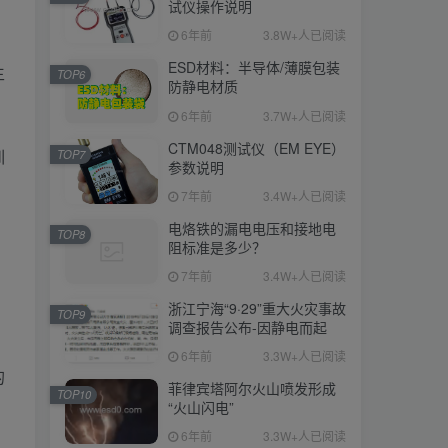
试仪操作说明
6年前
3.8W+人已阅读
ESD材料：半导体/薄膜包装
生
TOP6
防静电材质
6年前
3.7W+人已阅读
CTM048测试仪（EM EYE）
训
TOP7
参数说明
7年前
3.4W+人已阅读
电烙铁的漏电电压和接地电
TOP8
阻标准是多少？
7年前
3.4W+人已阅读
浙江宁海“9·29”重大火灾事故
TOP9
调查报告公布-因静电而起
6年前
3.3W+人已阅读
的
菲律宾塔阿尔火山喷发形成
TOP10
“火山闪电”
6年前
3.3W+人已阅读