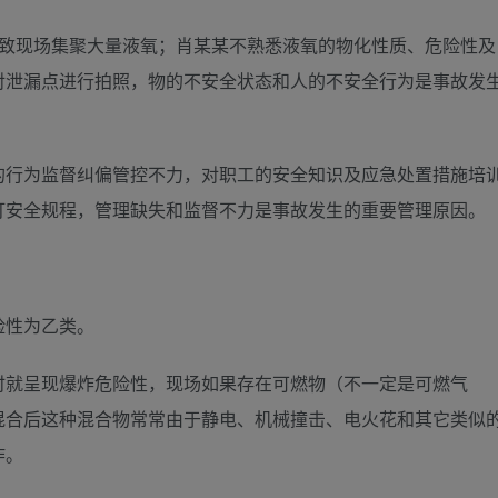
导致现场集聚大量液氧；肖某某不熟悉液氧的物化性质、危险性及
对泄漏点进行拍照，物的不安全状态和人的不安全行为是事故发
的行为监督纠偏管控不力，对职工的安全知识及应急处置措施培
订安全规程，管理缺失和监督不力是事故发生的重要管理原因。
险性为乙类。
时就呈现爆炸危险性，现场如果存在可燃物（不一定是可燃气
混合后这种混合物常常由于静电、机械撞击、电火花和其它类似
炸。