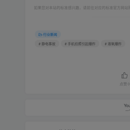
如果您对本站的标准感兴趣，请前往对应的标准官方网站
行业新闻
# 静电事故
# 手机拍照引起爆炸
# 液氧爆炸
点赞
0
You
一