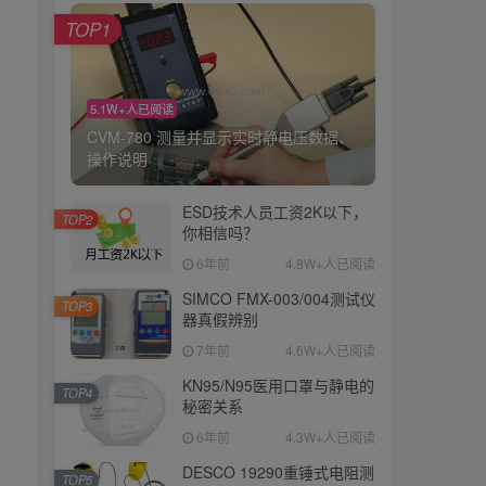
TOP1
5.1W+人已阅读
CVM-780 测量并显示实时静电压数据、
操作说明
ESD技术人员工资2K以下，
TOP2
你相信吗？
6年前
4.8W+人已阅读
SIMCO FMX-003/004测试仪
TOP3
器真假辨别
7年前
4.6W+人已阅读
KN95/N95医用口罩与静电的
TOP4
秘密关系
6年前
4.3W+人已阅读
DESCO 19290重锤式电阻测
TOP5