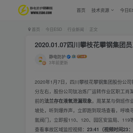
首页
技术资源
今日E
首页
今日ESD
行业新闻
正文
2020.01.07四川攀枝花攀钢
静电防护
3年前更新
2020年1月7日，四川攀枝花攀钢集团股份公
分左右，股份公司钛冶炼厂运转作业区职工肖
前的
法兰存在液氧泄漏现象
，周某某与倒班作业
坡处，听到爆炸声，立即跑到现场查看，呼唤
氩阀门，立即报110、120、园区安监局、1
查看事故区域监控视频：
23:41（视频时间