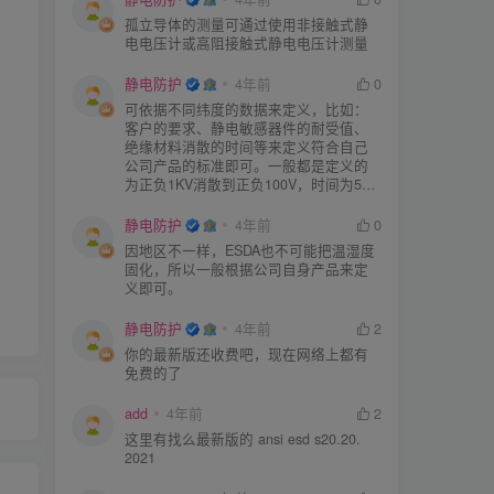
孤立导体的测量可通过使用非接触式静
电电压计或高阻接触式静电电压计测量
静电防护
4年前
0
可依据不同纬度的数据来定义，比如：
客户的要求、静电敏感器件的耐受值、
绝缘材料消散的时间等来定义符合自己
公司产品的标准即可。一般都是定义的
为正负1KV消散到正负100V，时间为5S
或者3S。
静电防护
4年前
0
因地区不一样，ESDA也不可能把温湿度
固化，所以一般根据公司自身产品来定
义即可。
静电防护
4年前
2
你的最新版还收费吧，现在网络上都有
免费的了
add
4年前
2
这里有找么最新版的 ansi esd s20.20.
2021