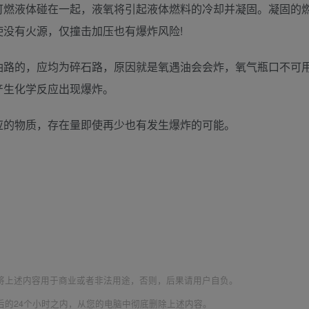
可燃液体碰在一起，液氧将引起液体燃料的冷却并凝固。凝固的
没有火源，仅撞击加压也有爆炸风险!
油路的，应均为碎石路，原因就是氧遇油会会炸，氧气瓶口不可
产生化学反应出现爆炸。
应的物质，存在量即使再少也有发生爆炸的可能。
将上述内容用于商业或者非法用途，否则，后果请用户自负。
后的24个小时之内，从您的电脑中彻底删除上述内容。