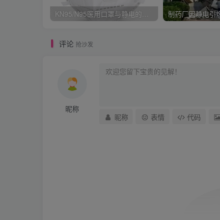
KN95/N95医用口罩与静电的秘密关系
评论
抢沙发
昵称
昵称
表情
代码