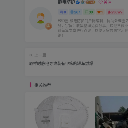
静电防护
关注
0
267
30
1
236W+
ESD圈-静电防护门户网编辑，协助处理圈
务，宗旨：收集整理免费分享，欢迎各位
对每篇文章进行点评，以便大家共同学习
论！
上一篇
取样时静电导致装有甲笨的罐车燃爆
相关推荐