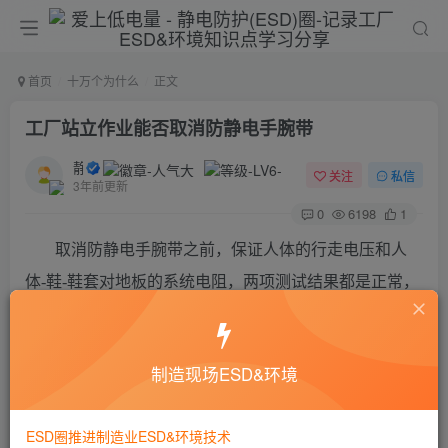
首页
十万个为什么
正文
工厂站立作业能否取消防静电手腕带
静电防护
关注
私信
3年前更新
0
6198
1
取消防静电手腕带之前，保证人体的行走电压和人
体-鞋-鞋套对地板的系统电阻，两项测试结果都是正常，
但是重要的一点首先还要确保人体安全的情况下。
取消防静电手腕带需考虑的因素影响：环境、人员安
制造现场ESD&环境
全（人体对地电阻太小时怎么办）
ESD圈推进制造业ESD&环境技术
©
版权声明