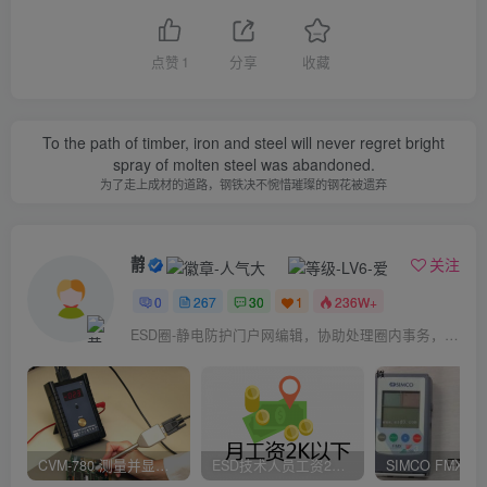
点赞
1
分享
收藏
To the path of timber, iron and steel will never regret bright
spray of molten steel was abandoned.
为了走上成材的道路，钢铁决不惋惜璀璨的钢花被遗弃
静电防护
关注
0
267
30
1
236W+
ESD圈-静电防护门户网编辑，协助处理圈内事务，宗旨：收集整理免费分享，欢迎各位业界朋友对每篇文章进行点评，以便大家共同学习在线讨论！
CVM-780 测量并显示实时静电压数据、操作说明
ESD技术人员工资2K以下，你相信吗？