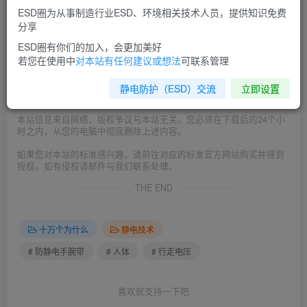
ESD圈为从事制造行业ESD、环境相关技术人员，提供知识免费
本文由
ESD圈
收集整理分享，如转载请注明出处；
分享
如有侵权，请邮件联系 admin@esd0.com 删除。
ESD圈有你们的加入，会更加美好
若您在使用中
对本站有任何建议或想法
可联系管理
=======================================
本站发布的文章以及附件仅限用于学习和研究使用；不得将上述内容
静电防护（ESD）交流
立即设置
用于商业或者非法用途，否则，后果请用户自负。
本站信息来自网络，版权争议与本站无关。您必须在下载后的24个小
时之内，从您的电脑中彻底删除上述内容。
如果您对本站的标准感兴趣，请前往对应的标准官方网站购买并得到
授权。如有侵权请邮件与我们联系处理。
THE END
十万个为什么
静电技术
# 防静电手腕带
# 人体
# 行走电压
喜欢就支持一下吧