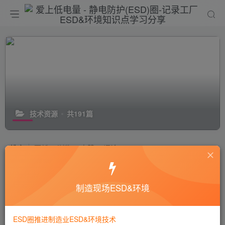
技术资源
共191篇
排序
更新
浏览
点赞
评论
静电屏蔽包装袋要求及测量方法
制造现场ESD&环境
# ESD标准
# 静电屏蔽包装袋要求及检测方法
# G
5年前
3W+
ESD圈推进制造业ESD&环境技术