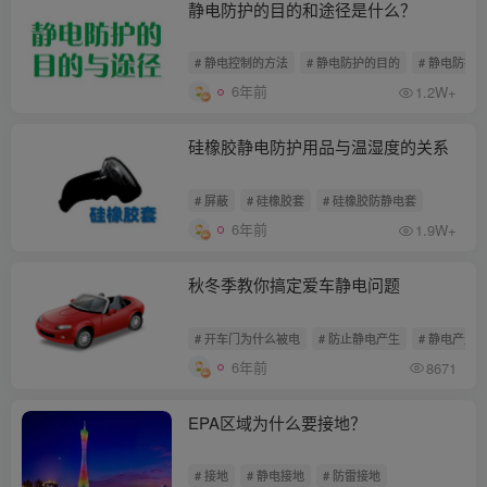
静电防护的目的和途径是什么？
# 静电控制的方法
# 静电防护的目的
# 静电防护
6年前
1.2W+
硅橡胶静电防护用品与温湿度的关系
# 屏蔽
# 硅橡胶套
# 硅橡胶防静电套
6年前
1.9W+
秋冬季教你搞定爱车静电问题
# 开车门为什么被电
# 防止静电产生
# 静电产生
6年前
8671
EPA区域为什么要接地？
# 接地
# 静电接地
# 防雷接地