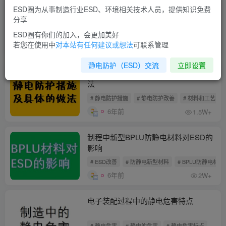
ESD圈为从事制造行业ESD、环境相关技术人员，提供知识免费
《静电防护管理通用要求》标准2021
分享
年7月1日实施
ESD圈有你们的加入，会更加美好
# ESD标准
# 静电防护管理通用要求
# GB/T 3958
若您在使用中
对本站有任何建议或想法
可联系管理
5年前
1.3W+
静电防护（ESD）交流
立即设置
生产过程中静电的防护措施及具体的做
法
# 静电防护措施
# 静电防护改善
# 材料和工艺的
6年前
1.5W+
制程中新型BPLU防静电材料对ESD的
影响
# ESD改善
# 防静电新型材料
# BPLU防静电材料
6年前
2W+
电子装配过程中的静电危害特点
# 静电危害
# 静电的危害
# 静电危害特点