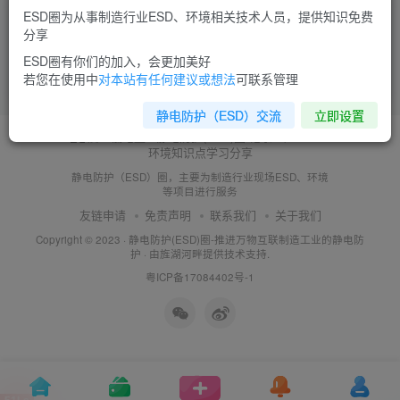
ESD圈为从事制造行业ESD、环境相关技术人员，提供知识免费
没有获得ISO9001证书能否申请ESD认
分享
证？
ESD圈有你们的加入，会更加美好
若您在使用中
对本站有任何建议或想法
可联系管理
8年前
6040
静电防护（ESD）交流
立即设置
静电防护（ESD）圈，主要为制造行业现场ESD、环境
等项目进行服务
友链申请
免责声明
联系我们
关于我们
Copyright © 2023 ·
静电防护(ESD)圈-推进万物互联制造工业的静电防
护
· 由
旌湖河畔
提供技术支持.
粤ICP备17084402号-1