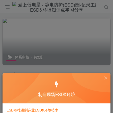
体系审核
共2篇
排序
更新
浏览
点赞
评论
ESD认证能否与ISO9001一起申请认
证？
制造现场ESD&环境
8年前
5283
ESD圈推进制造业ESD&环境技术