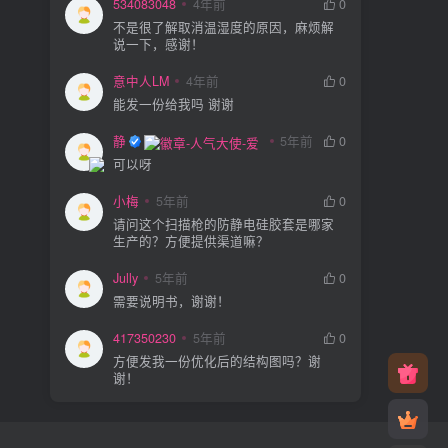
534083048
4年前
0
不是很了解取消温湿度的原因，麻烦解
说一下，感谢！
意中人LM
4年前
0
能发一份给我吗 谢谢
静电防护
5年前
0
可以呀
小梅
5年前
0
请问这个扫描枪的防静电硅胶套是哪家
生产的？方便提供渠道嘛？
Jully
5年前
0
需要说明书，谢谢！
417350230
5年前
0
方便发我一份优化后的结构图吗？谢
谢！