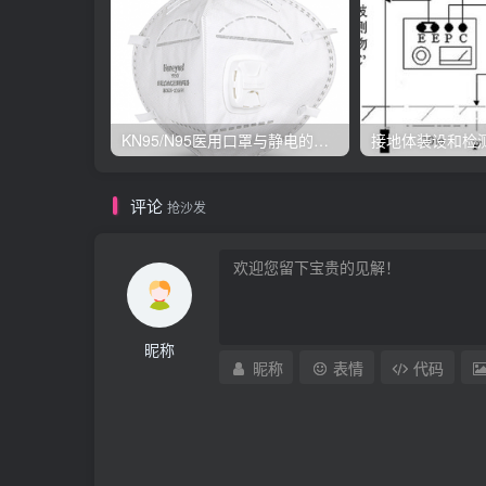
KN95/N95医用口罩与静电的秘密关系
接地体装设和检
评论
抢沙发
昵称
昵称
表情
代码