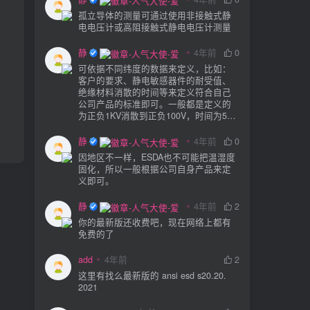
孤立导体的测量可通过使用非接触式静
电电压计或高阻接触式静电电压计测量
静电防护
4年前
0
可依据不同纬度的数据来定义，比如：
客户的要求、静电敏感器件的耐受值、
绝缘材料消散的时间等来定义符合自己
公司产品的标准即可。一般都是定义的
为正负1KV消散到正负100V，时间为5S
或者3S。
静电防护
4年前
0
因地区不一样，ESDA也不可能把温湿度
固化，所以一般根据公司自身产品来定
义即可。
静电防护
4年前
2
你的最新版还收费吧，现在网络上都有
免费的了
add
4年前
2
这里有找么最新版的 ansi esd s20.20.
2021