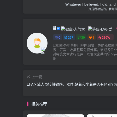
Whatever I believed, I did; and
凡是我相信的，我都
静电防护
0
267
30
1
236W+
ESD圈-静电防护门户网编辑，协助处理圈
务，宗旨：收集整理免费分享，欢迎各位
对每篇文章进行点评，以便大家共同学习
论！
上一篇
EPA区域人员接触敏感元器件,站着和坐着是否有区别?为
相关推荐