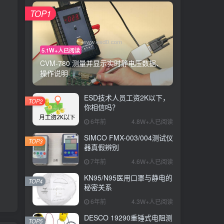
TOP1
5.1W+人已阅读
CVM-780 测量并显示实时静电压数据、
操作说明
ESD技术人员工资2K以下，
TOP2
你相信吗？
6年前
4.8W+人已阅读
SIMCO FMX-003/004测试仪
TOP3
器真假辨别
7年前
4.6W+人已阅读
KN95/N95医用口罩与静电的
TOP4
秘密关系
6年前
4.3W+人已阅读
DESCO 19290重锤式电阻测
TOP5