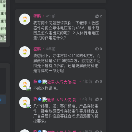
翟鹏
4年前
2
我有两个问题想请教你一下老师 1.敏感
器件与孤立导体电压差为±36V，这个范
围是怎么定出来的呢？ 2.人体行走电压
测试的作用是什么？
石油化工企业–防雷防静电现场检测标准
石油化工企业防雷和防静电接地检测实施方法
翟鹏
4年前
0
我想问下，导体材料＜1*10的4次方，而
屏蔽材料是＜1*10的3次方，感觉这个范
围是不是有点矛盾，还是说屏蔽材料也
是导体的一部分呢
静电防护
4年前
0
不能这样说明。
静电防护
4年前
0
论
几个纬度，如：客户标准、产品存储条
件、静电敏感器件存储条件等并结合工
厂自身硬件设施等综合考虑温湿度的管
控要求。
静电防护
4年前
0