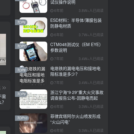
试仪操作说明
6年前
3.8W+人已阅读
ESD材料：半导体/薄膜包装
TOP6
防静电材质
6年前
3.7W+人已阅读
CTM048测试仪（EM EYE）
TOP7
参数说明
7年前
3.4W+人已阅读
SIMCO FMX-003/004测试仪器真假辨别
KN95/N95医用口罩与静电的秘密关系
DESCO 19290重锤式电阻测试仪操作说明
电烙铁的漏电电压和接地电
TOP8
阻标准是多少？
7年前
3.4W+人已阅读
篇
浙江宁海“9·29”重大火灾事故
TOP9
不需
调查报告公布-因静电而起
么？
6年前
3.3W+人已阅读
菲律宾塔阿尔火山喷发形成
TOP10
“火山闪电”
6年前
3.3W+人已阅读