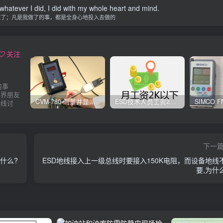
 whatever I did, I did with my whole heart and mind.
做了；凡是我做了的事，都是全身心地投入去做的
关注
内事
业界朋友
CVM-780 测量并显示实时静电压数据、操作说明
ESD技术人员工资2K以下，你相信吗？
在线讨
下一
什么?
ESD地线接入上一级总线时要接入150K电阻，而设备地线
要,为什