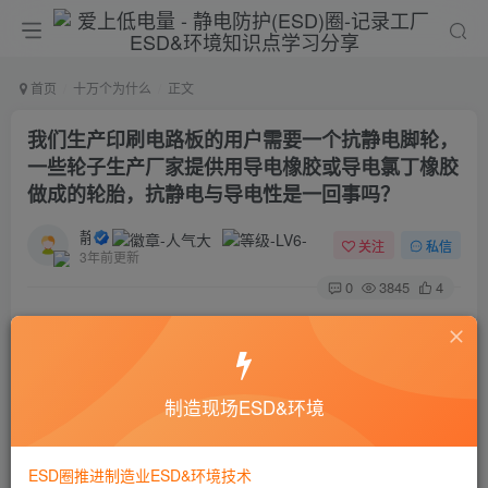
首页
十万个为什么
正文
我们生产印刷电路板的用户需要一个抗静电脚轮，
一些轮子生产厂家提供用导电橡胶或导电氯丁橡胶
做成的轮胎，抗静电与导电性是一回事吗？
静电防护
关注
私信
3年前更新
0
3845
4
抗静电的含意是指当轮子在地面上滚动时，它不产生
高于250V 的电压。导电轮可以不是抗静电的，但如在
ESD 地板上滚动将静电释放到大地。理想的轮子是既有
制造现场ESD&环境
导电性又有抗静电性的，当暴露在一个导体中时，它既
不会产生过量的电荷也不会存储电荷。
ESD圈推进制造业ESD&环境技术