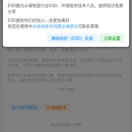
ESD圈为从事制造行业ESD、环境相关技术人员，提供知识免费
©
版权声明
分享
本文由
ESD圈
收集整理分享，如转载请注明出处；
ESD圈有你们的加入，会更加美好
如有侵权，请邮件联系 admin@esd0.com 删除。
若您在使用中
对本站有任何建议或想法
可联系管理
=======================================
静电防护（ESD）交流
立即设置
本站发布的文章以及附件仅限用于学习和研究使用；不得将上述内容
用于商业或者非法用途，否则，后果请用户自负。
本站信息来自网络，版权争议与本站无关。您必须在下载后的24个小
时之内，从您的电脑中彻底删除上述内容。
如果您对本站的标准感兴趣，请前往对应的标准官方网站购买并得到
授权。如有侵权请邮件与我们联系处理。
THE END
十万个为什么
静电技术
喜欢就支持一下吧