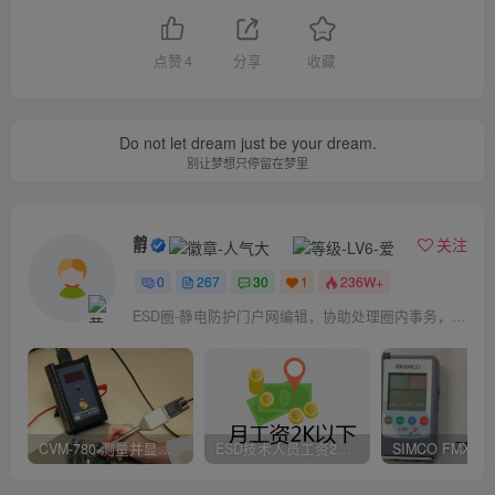
点赞
4
分享
收藏
Do not let dream just be your dream.
别让梦想只停留在梦里
静电防护
关注
0
267
30
1
236W+
ESD圈-静电防护门户网编辑，协助处理圈内事务，宗旨：收集整理免费分享，欢迎各位业界朋友对每篇文章进行点评，以便大家共同学习在线讨论！
CVM-780 测量并显示实时静电压数据、操作说明
ESD技术人员工资2K以下，你相信吗？