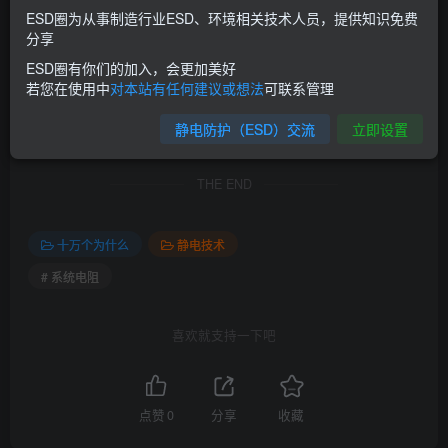
ESD圈为从事制造行业ESD、环境相关技术人员，提供知识免费
本站发布的文章以及附件仅限用于学习和研究使用；不得将上述内容
分享
用于商业或者非法用途，否则，后果请用户自负。
ESD圈有你们的加入，会更加美好
本站信息来自网络，版权争议与本站无关。您必须在下载后的24个小
若您在使用中
对本站有任何建议或想法
可联系管理
时之内，从您的电脑中彻底删除上述内容。
静电防护（ESD）交流
立即设置
如果您对本站的标准感兴趣，请前往对应的标准官方网站购买并得到
授权。如有侵权请邮件与我们联系处理。
THE END
十万个为什么
静电技术
# 系统电阻
喜欢就支持一下吧
点赞
0
分享
收藏