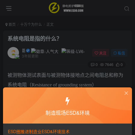
首页
十万个为什么
正文
系统电阻是指的什么？
静电防护
关注
私信
3年前更新
0
7646
0
被测物体测试表面与被测物体接地点之间电阻总和称为
系统电阻（Resistance of grounding system
）
©
版权声明
制造现场ESD&环境
本文由
ESD圈
收集整理分享，如转载请注明出处；
如有侵权，请邮件联系 admin@esd0.com 删除。
ESD圈推进制造业ESD&环境技术
=======================================