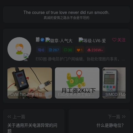
The course of true love never did run smooth.
真诚的爱情之路永不会是平坦的
静电防护
关注
0
267
30
1
236W+
ESD圈-静电防护门户网编辑，协助处理圈内事务，宗旨：收集整理免费分享，欢迎各位业界朋友对每篇文章进行点评，以便大家共同学习在线讨论！
CVM-780 测量并显示实时静电压数据、操作说明
ESD技术人员工资2K以下，你相信吗？
上一篇
下一篇
关于通用开关电源异常的问
什么是静电位？
题