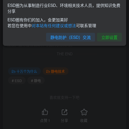
=======================================
ESD圈为从事制造行业ESD、环境相关技术人员，提供知识免费
本站发布的文章以及附件仅限用于学习和研究使用；不得将上述内容
分享
用于商业或者非法用途，否则，后果请用户自负。
ESD圈有你们的加入，会更加美好
若您在使用中
对本站有任何建议或想法
可联系管理
本站信息来自网络，版权争议与本站无关。您必须在下载后的24个小
时之内，从您的电脑中彻底删除上述内容。
静电防护（ESD）交流
立即设置
如果您对本站的标准感兴趣，请前往对应的标准官方网站购买并得到
授权。如有侵权请邮件与我们联系处理。
THE END
十万个为什么
静电技术
# ESD
# 静电
喜欢就支持一下吧
点赞
1
分享
收藏