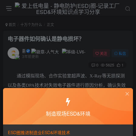
首页
十万个为什么
正文
电子器件如何确认是静电损坏？
静电防护
关注
私信
3年前更新
0
5625
1
通过模拟现场、合作实验室超声波、X-Ray等无损探测
以及各类DPA技术对失效电子器件进行原因分析，确认失效
器件是否为ESD造成。
©
版权声明
制造现场ESD&环境
本文由
ESD圈
收集整理分享，如转载请注明出处；
如有侵权，请邮件联系 admin@esd0.com 删除。
ESD圈推进制造业ESD&环境技术