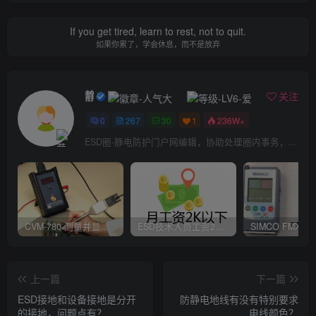
If you get tired, learn to rest, not to quit.
如果你累了，学会休息，而不是放弃
静电防护
关注
0
267
30
1
236W+
ESD圈-静电防护门户网编辑，协助处理圈内事务，宗旨：收集整理免费分享，欢迎各位业界朋友对每篇文章进行点评，以便大家共同学习在线讨论！
CVM-780 测量并显示实时静电压数据、操作说明
ESD技术人员工资2K以下，你相信吗？
上一篇
下一篇
ESD接地和设备接地是分开
防静电地线有没有特别要求
的接地，问题点有？
电线颜色？