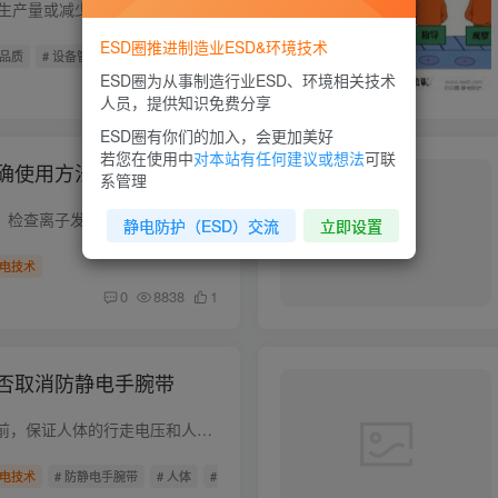
TPM不是单纯的提高生产量或减少设备故障的局部利益的活动，而是追求整体利益的综合性艺术。既然决定推行TPM，就要几个支柱活动并行来彻底推进，应将“把生产线员工培养成操作能手；把设备人员培...
ESD圈推进制造业ESD&环境技术
 品质
# 设备管理
ESD圈为从事制造行业ESD、环境相关技术
0
4208
1
人员，提供知识免费分享
ESD圈有你们的加入，会更加美好
若您在使用中
对本站有任何建议或想法
可联
确使用方法
系管理
离子风扇使用前： 1、检查离子发射器尖端有无灰尘； 2、检查离子风扇内有无杂物； 3、风扇叶片无明显可见灰尘； 4、风力大小为最大化； 等等。。。。
静电防护（ESD）交流
立即设置
电技术
0
8838
1
否取消防静电手腕带
取消防静电手腕带之前，保证人体的行走电压和人体-鞋-鞋套对地板的系统电阻，两项测试结果都是正常，但是重要的一点首先还要确保人体安全的情况下。 取消防静电手腕带需考虑的因素影响：环境、...
电技术
# 防静电手腕带
# 人体
# 行走电压