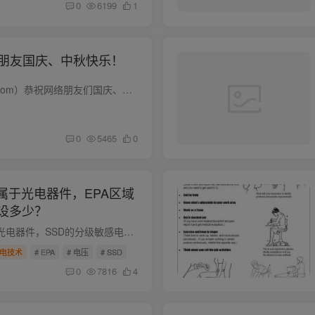
0
6199
1
络朋友国庆、中秋快乐！
ESD圈（www.esd0.com）恭祝网络朋友们国庆、中秋快乐！ 此站在稳定运行42天22小时之际，特在此祝福各位： 一轮圆月寄乡思，一块月饼化乡愁， 一次团圆为中秋，一阵欢笑好运留， 一盏红旗高空展...
0
5465
0
属于光电器件，EPA区域
设多少？
LED发光二极管属于光电器件，SSD的分级敏感电压范围4000-15999V，来料检验判断敏感电压约2kv-3kv，那我建立的EPA区域的静电电压等级应是多少？ 建议实际测试结果为最终敏感电压的等级；一般根据...
电技术
# EPA
# 电压
# SSD
0
7816
4