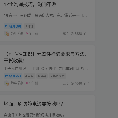
12个沟通技巧，沟通不败
“良言一句三冬暖，恶语伤人六月寒。'说话是一门艺术，更是一门学问。会说话的人，成功路上就少了几块绊脚石，而不会说话的人，给自己筑起了一道围墙。 1、急事，慢慢地说 遇到急事，如果能沉下...
培训咨询
# 沟通
静电防护
9年前
0
3338
1
【可靠性知识】元器件检验要求与方法，
干货收藏！
电子元件知识——电阻器 ※电阻：导电体对电流的阻碍作用称为电阻，用符号R表示，单位为欧姆、千欧、兆欧，分别用Ω、KΩ、MΩ表示。 ※电阻的型号命名方法：国产电阻器的型号由四部分组成（不...
培训咨询
# 电阻
# 电容
# 场效应管
静电防护
9年前
0
4046
1
地面只刷防静电漆要接地吗？
自流坪工艺也是要铺设铜箔并接地的。