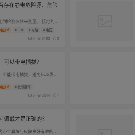
是否存在静电危险源、危险
判定此类现象均需使用到检测仪器来测量。 接地的状况是否符合要求并保持良好，防静电设备、设施的静电防护性能如何，EPA工作区内是否存在危险源、危险的程度如何等，都需要进行测试，而测试离不...
电技术
# EPA
# 电阻
# 电压
0
6182
3
，可以带电插拔？
错。测试敏感器件时，不能带电插拔，避免EOS发生导致芯片的损坏。
电技术
# 敏感器件
0
5244
1
何佩戴才是正确的？
防静电手腕内表面及内带金属块与皮肤良好有效的接触。 注意：不得佩戴在衣袖及手套上等。