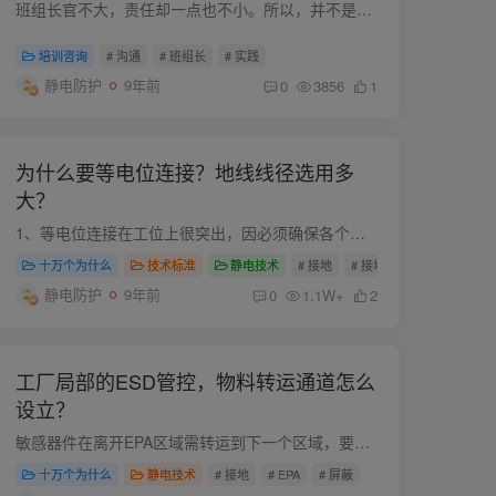
班组长官不大，责任却一点也不小。所以，并不是谁都可以当班组长的。一名优秀的班组长必须具备有相当的能力与素质，这样才能管好班组，为企业效力。 1、专业能力 班组长日常管理工作的重点集中...
培训咨询
# 沟通
# 班组长
# 实践
静电防护
9年前
0
3856
1
为什么要等电位连接？地线线径选用多
大？
1、等电位连接在工位上很突出，因必须确保各个器件和用具间的电势差最小化，减少操作中传导静电的风险。 2、地线线径在20内没有说明也没有一个统一的标准，但是在国标内有一个参考标准：三级地...
十万个为什么
技术标准
静电技术
# 接地
# 接地线
# 电势差
静电防护
9年前
0
1.1W+
2
工厂局部的ESD管控，物料转运通道怎么
设立？
敏感器件在离开EPA区域需转运到下一个区域，要做的静电防护是： 1、转运前敏感器件需得到有效的屏蔽措施； 2、转运过程中确保有屏蔽措施的敏感器件接地正常； 3、转运过程中敏感器件建立独立包...
十万个为什么
静电技术
# 接地
# EPA
# 屏蔽