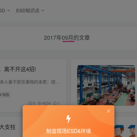
SD
ESD知识点
2017年09月的文章
，离不开这4招!
为会么搞安全灯？ 日本人善于抓住事物的本质：绩效改善肯定得通过持续发现问题、分析问题、解决问题才能逐步提升。 正因为如此，当你去丰田在全球所有角落的工厂里参观时，会看到车间会有很多安...
# 制造
0
4234
1
九大支柱
制造现场ESD&环境