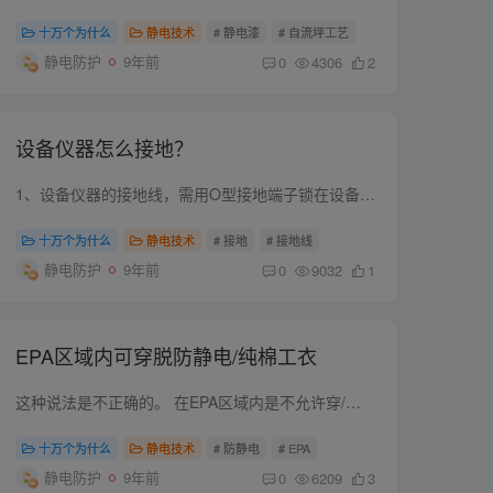
十万个为什么
静电技术
# 静电漆
# 自流坪工艺
静电防护
9年前
0
4306
2
设备仪器怎么接地？
1、设备仪器的接地线，需用O型接地端子锁在设备仪器的金属外壳螺钉上，并将螺钉拧紧（或直接使用插头插入设备仪器接地孔内）； 2、设备仪器端的接地线，需用扎线与仪器设备外壳或随机附带的导线...
十万个为什么
静电技术
# 接地
# 接地线
静电防护
9年前
0
9032
1
EPA区域内可穿脱防静电/纯棉工衣
这种说法是不正确的。 在EPA区域内是不允许穿/脱防静电大褂或鞋子等防静电劳保防护用品。
十万个为什么
静电技术
# 防静电
# EPA
静电防护
9年前
0
6209
3