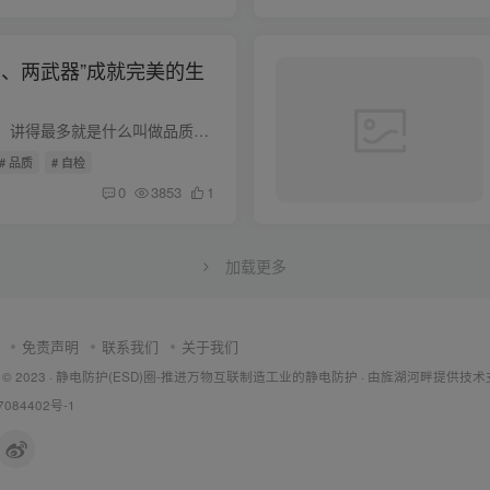
制、两武器”成就完美的生
导读：做为品质培训，讲得最多就是什么叫做品质，怎样做好品质，往往你在台上讲得口干知头软，台下受训者想睡觉 。培训完后，受训者交头接耳，最后汇成一句话：好是好，就是对我们不实用！作为...
# 品质
# 自检
0
3853
1
加载更多
免责声明
联系我们
关于我们
 © 2023 ·
静电防护(ESD)圈-推进万物互联制造工业的静电防护
· 由
旌湖河畔
提供技术
7084402号-1