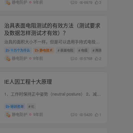
静电防护
9年前
0
6979
3
治具表面电阻测试的有效方法（测试要求
及数据怎样测试才有效）？
治具的面积大小不一样，但是可以选用手持式电极来测试表面电阻（两拼电阻）。 两拼电阻在标准的测试手法中，会有一个刻度线，两点压下去要压到刻度线位置，这种力度压下去才是真正的测试值（两...
十万个为什么
静电技术
# 表面电阻
# 电极
# 两拼电阻
静电防护
9年前
0
5768
2
IE人因工程十大原理
1、工作时保持正中姿势（neutral posture） 2、减少过度施力 3、减少过度运动 4、将工作物品置于可及范围 5、在适当的高度下工作 6、降低疲劳及持续施力 7、减少压迫点 8、提供适当的空间 9、走...
培训咨询
# IE
静电防护
9年前
0
5420
1