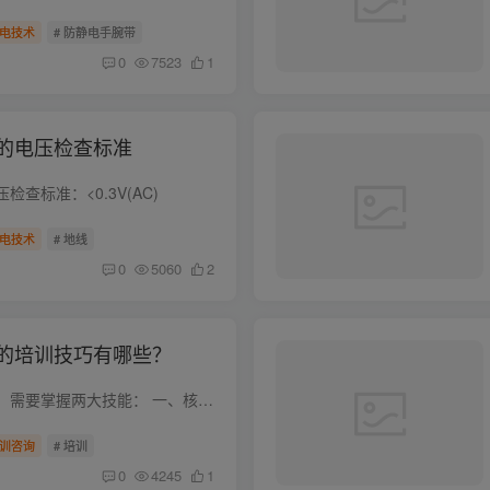
电技术
# 防静电手腕带
0
7523
1
的电压检查标准
查标准：<0.3V(AC)
电技术
# 地线
0
5060
2
的培训技巧有哪些？
要成为优秀的培训师，需要掌握两大技能： 一、核心技能---授课技能 这是培训师的立业之本，所以在这方面要多花时间精力。授课技能一般要关键注意这几点： 1、互动开道，效果自现。所以要多加强...
训咨询
# 培训
0
4245
1