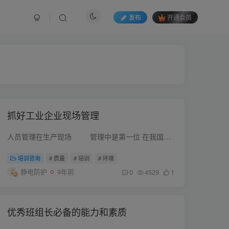
发布
开通会员
抓好工业企业现场管理
人员管理在生产现场 管理中是第一位 在我国工业企业中，对于人员的管理方面是非常欠缺的，出现员工工作积极性低，工作态度消极，凝聚力差等方面问题，造成工作拖拉...
培训咨询
# 质量
# 培训
# 环境
静电防护
9年前
0
4529
1
优秀班组长必备的能力和素质