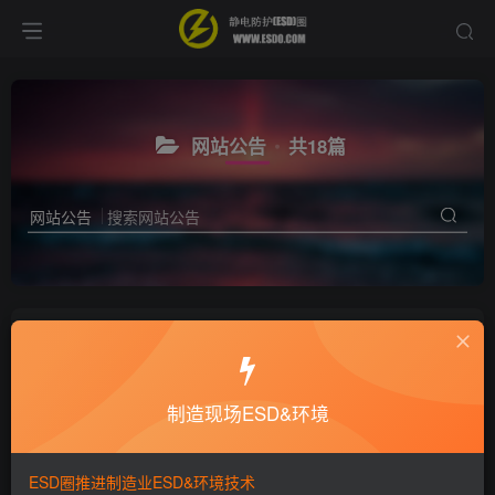
网站公告
共18篇
网站公告
关于内容暂缓更新事宜
6年前
1.2W+
制造现场ESD&环境
中秋、国庆恭祝大家节日快乐
ESD圈推进制造业ESD&环境技术
6年前
5083