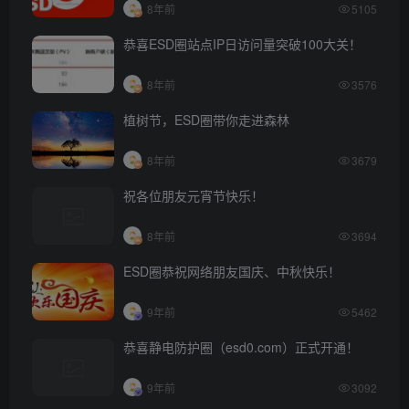
8年前
5105
恭喜ESD圈站点IP日访问量突破100大关！
8年前
3576
植树节，ESD圈带你走进森林
8年前
3679
祝各位朋友元宵节快乐！
8年前
3694
ESD圈恭祝网络朋友国庆、中秋快乐！
9年前
5462
恭喜静电防护圈（esd0.com）正式开通！
9年前
3092