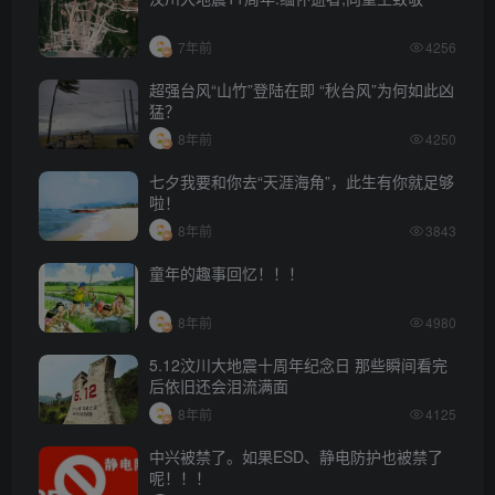
7年前
4256
超强台风“山竹”登陆在即 “秋台风”为何如此凶
猛？
8年前
4250
七夕我要和你去“天涯海角”，此生有你就足够
啦！
8年前
3843
童年的趣事回忆！！！
8年前
4980
5.12汶川大地震十周年纪念日 那些瞬间看完
后依旧还会泪流满面
8年前
4125
中兴被禁了。如果ESD、静电防护也被禁了
呢！！！