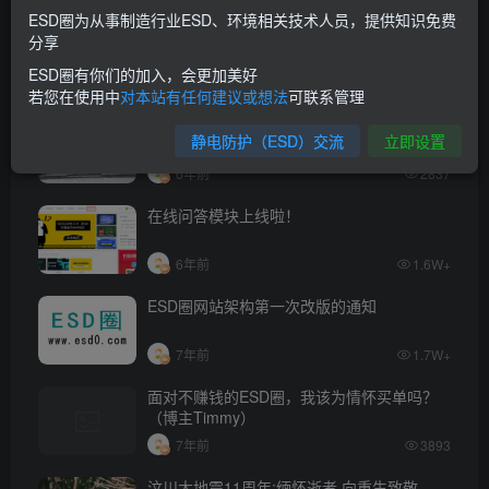
ESD圈为从事制造行业ESD、环境相关技术人员，提供知识免费
ESD圈上线三周年啦！
分享
ESD圈有你们的加入，会更加美好
6年前
4055
若您在使用中
对本站有任何建议或想法
可联系管理
今天是汶川地震十二周年 深切缅怀在地震中
静电防护（ESD）交流
立即设置
遇难同胞
6年前
2837
在线问答模块上线啦！
6年前
1.6W+
ESD圈网站架构第一次改版的通知
7年前
1.7W+
面对不赚钱的ESD圈，我该为情怀买单吗？
（博主Timmy）
7年前
3893
汶川大地震11周年:缅怀逝者,向重生致敬