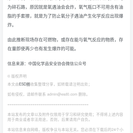
为碎石路，原因就是氧遇油会会炸，氧气瓶口不可用含有油
脂的手套擦，就是为了防止氧分子遇油产生化学反应出现爆
炸。
由此推断现场存在可燃物，或存在能与氧气反应的物质，存
在量即使再少也有发生爆炸的可能。
信息来源：中国化学品安全协会微信公众号
©
版权声明
本文由
ESD圈
收集整理分享，如转载请注明出处；
如有侵权，请邮件联系 admin@esd0.com 删除。
=======================================
本站发布的文章以及附件仅限用于学习和研究使用；不得将上述内容
用于商业或者非法用途，否则，后果请用户自负。
本站信息来自网络，版权争议与本站无关。您必须在下载后的24个小