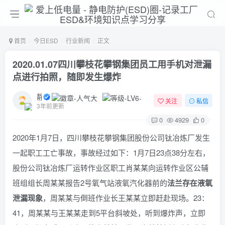
首页
今日ESD
行业新闻
正文
2020.01.07四川攀枝花攀钢集团员工用手机对泄漏
点进行拍照，随即发生爆炸
静电防护
关注
私信
3年前更新
0
4929
0
2020年1月7日，四川攀枝花攀钢集团股份公司钛冶炼厂发生
一起职工工亡事故，事故经过如下：1月7日23点38分左右，
股份公司钛冶炼厂运转作业区职工肖某某向运转作业区公辅
班组组长周某某报告2号氧气站液氧汽化器前的
法兰存在液氧
泄漏现象
，周某某与倒班作业长王某某立即赶赴现场。23：
41，周某某与王某某走到5平台斜坡处，听到爆炸声，立即