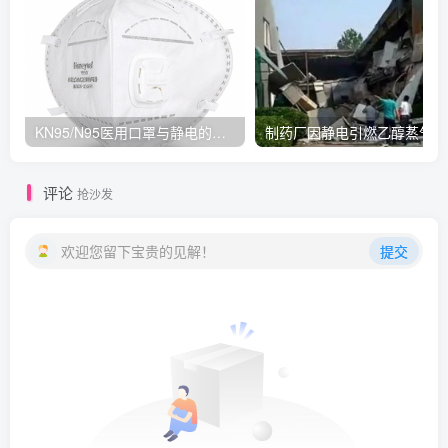
KN95/N95医用口罩与静电的秘密关系
制
评论
抢沙发
欢迎您留下宝贵的见解！
提交