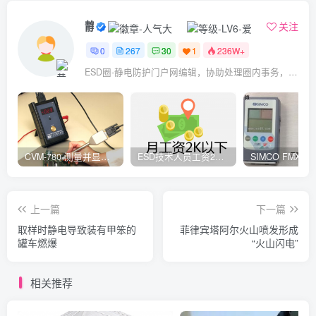
静电防护
关注
0
267
30
1
236W+
ESD圈-静电防护门户网编辑，协助处理圈内事务，宗旨：收集整理免费分享，欢迎各位业界朋友对每篇文章进行点评，以便大家共同学习在线讨论！
CVM-780 测量并显示实时静电压数据、操作说明
ESD技术人员工资2K以下，你相信吗？
上一篇
下一篇
取样时静电导致装有甲笨的
菲律宾塔阿尔火山喷发形成
罐车燃爆
“火山闪电”
相关推荐