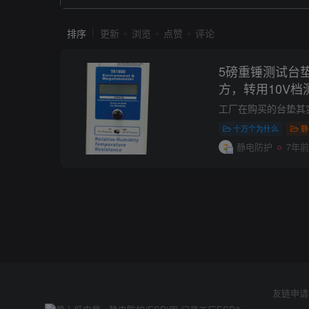
排序
更新
浏览
点赞
评论
5磅重锤测试台垫
方，转用10V档
么？
十万个为什么
静
静电防护
7年前
友链申请