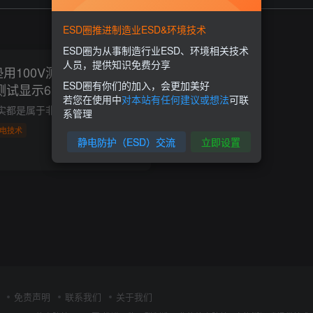
ESD圈推进制造业ESD&环境技术
ESD圈为从事制造行业ESD、环境相关技术
人员，提供知识免费分享
用100V测试显示5次
ESD圈有你们的加入，会更加美好
测试显示6次方，为什
若您在使用中
对本站有任何建议或想法
可联
工厂在购买的台垫其实都是属于非线性类电阻材料； 其实静电耗散材料的电阻（率）值一般不能在很宽的电压范围内保持不变，也就是欧姆定律对此并不适用。而在常温条件，在较低的电压范围内，电导...
系管理
电技术
静电防护（ESD）交流
立即设置
0
6422
2
免责声明
联系我们
关于我们