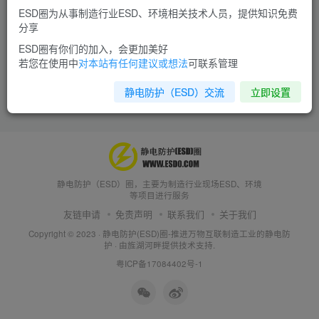
ESD圈为从事制造行业ESD、环境相关技术人员，提供知识免费
分享
ESD圈有你们的加入，会更加美好
若您在使用中
对本站有任何建议或想法
可联系管理
静电防护（ESD）交流
立即设置
静电防护（ESD）圈，主要为制造行业现场ESD、环境
等项目进行服务
友链申请
免责声明
联系我们
关于我们
Copyright © 2023 ·
静电防护(ESD)圈-推进万物互联制造工业的静电防
护
· 由
旌湖河畔
提供技术支持.
粤ICP备17084402号-1