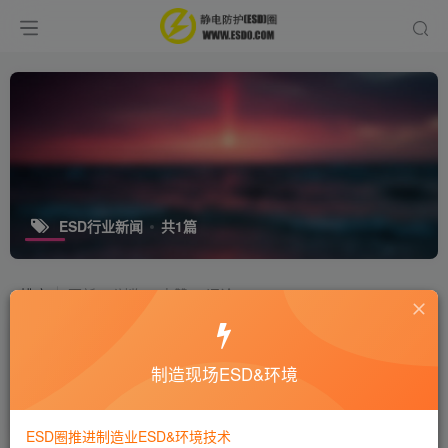
ESD行业新闻
共1篇
排序
更新
浏览
点赞
评论
ESD圈网站架构第一次改版的通知
制造现场ESD&环境
网站公告
7年前
1.7W+
ESD圈推进制造业ESD&环境技术