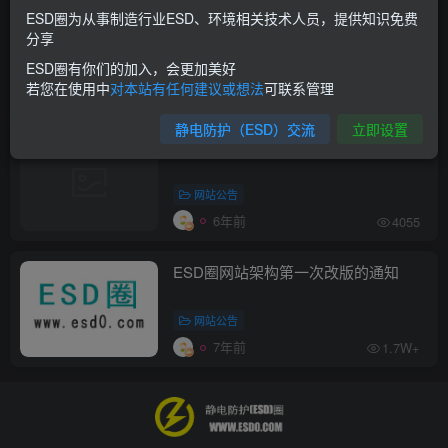
ESD圈为从事制造行业ESD、环境相关技术人员，提供知识免费
ESD改善：压克力板材料防静电的改
分享
善-BPLU防静电材料
ESD圈有你们的加入，会更加美好
现场改善
若您在使用中
对本站有任何建议或想法
可联系管理
6年前
2.2W+
静电防护（ESD）交流
立即设置
ESD圈上线三周年啦！
网站公告
6年前
4055
ESD圈网站架构第一次改版的通知
网站公告
7年前
1.7W+