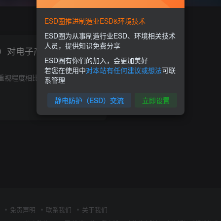
ESD圈推进制造业ESD&环境技术
ESD圈为从事制造行业ESD、环境相关技术
人员，提供知识免费分享
D）对电子产品造成的损坏
ESD圈有你们的加入，会更加美好
若您在使用中
对本站有任何建议或想法
可联
现今工厂对防静电的重视程度相比以前要高很多，但是人员外出接受培训还是太少，有的ESD领域同行看到企业没有名额，也就对自己不进行充电了，但是不去培训，没有关系，会懂得上网查询也是好事。 ...
系管理
静电防护（ESD）交流
立即设置
0
9358
1
免责声明
联系我们
关于我们