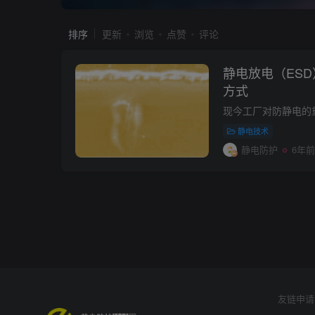
排序
更新
浏览
点赞
评论
静电放电（ES
方式
静电技术
静电防护
6年前
友链申请