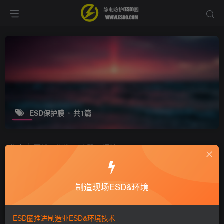
ESD保护膜
共1篇
排序
更新
浏览
点赞
评论
ESD材料：半导体/薄膜包装防静电材
质
制造现场ESD&环境
ESD产品
行业新闻
6年前
3.7W+
ESD圈推进制造业ESD&环境技术