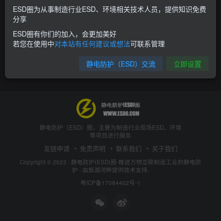
ESD圈为从事制造行业ESD、环境相关技术人员，提供知识免费
分享
ESD圈有你们的加入，会更加美好
若您在使用中
对本站有任何建议或想法
可联系管理
静电防护（ESD）交流
立即设置
静电防护（ESD）圈，主要为制造行业现场ESD、环境
等项目进行服务
友链申请
免责声明
联系我们
关于我们
Copyright © 2023 ·
静电防护(ESD)圈-推进万物互联制造工业的静电防
护
· 由
旌湖河畔
提供技术支持.
粤ICP备17084402号-1