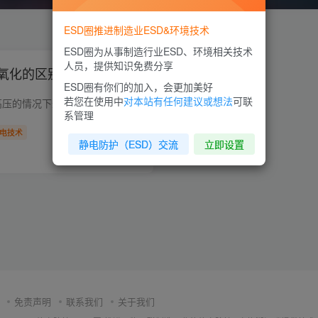
ESD圈推进制造业ESD&环境技术
ESD圈为从事制造行业ESD、环境相关技术
人员，提供知识免费分享
氧化的区别是什么？
ESD圈有你们的加入，会更加美好
若您在使用中
对本站有任何建议或想法
可联
1、阳极氧化是在通高压的情况下进行的，它是一种电化学反应过程；而导电氧化（又叫化学氧化）不需要通电，只需要在药水里浸泡就行了，它是一种纯化学反应。 2、阳极氧化需要的时间很长，往往要...
系管理
电技术
静电防护（ESD）交流
立即设置
0
1.7W+
2
免责声明
联系我们
关于我们