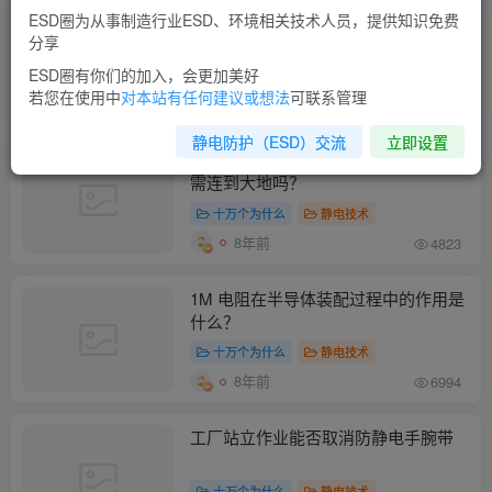
ESD圈为从事制造行业ESD、环境相关技术人员，提供知识免费
无绳防静电手环能使用吗？
分享
ESD圈有你们的加入，会更加美好
十万个为什么
静电技术
若您在使用中
对本站有任何建议或想法
可联系管理
8年前
1W+
静电防护（ESD）交流
立即设置
若脚垫和防静电腕带连到一起，它们必
需连到大地吗？
十万个为什么
静电技术
8年前
4823
1M 电阻在半导体装配过程中的作用是
什么？
十万个为什么
静电技术
8年前
6994
工厂站立作业能否取消防静电手腕带
十万个为什么
静电技术