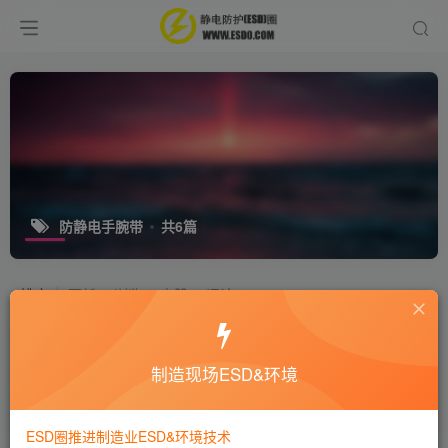
防静电手腕带
共6篇
排序
更新
浏览
点赞
评论
防静电手腕带佩戴后为什么会过敏！
制造现场ESD&环境
十万个为什么
静电技术
8年前
9551
ESD圈推进制造业ESD&环境技术