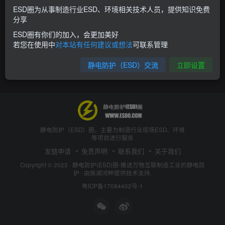
ESD圈为从事制造行业ESD、环境相关技术人员，提供知识免费
分享
ESD圈有你们的加入，会更加美好
若您在使用中
对本站有任何建议或想法
可联系管理
静电防护（ESD）交流
立即设置
静电防护（ESD）圈，主要为制造行业现场ESD、环境
等项目进行服务
友链申请
免责声明
联系我们
关于我们
Copyright © 2023 ·
静电防护(ESD)圈-推进万物互联制造工业的静电防
护
· 由
旌湖河畔
提供技术支持.
粤ICP备17084402号-1