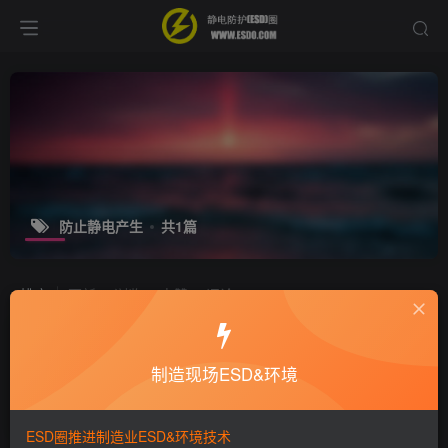
防止静电产生
共1篇
排序
更新
浏览
点赞
评论
秋冬季教你搞定爱车静电问题
制造现场ESD&环境
静电技术
6年前
8669
ESD圈推进制造业ESD&环境技术