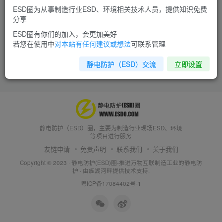
ESD圈为从事制造行业ESD、环境相关技术人员，提供知识免费
分享
ESD圈有你们的加入，会更加美好
若您在使用中
对本站有任何建议或想法
可联系管理
静电防护（ESD）交流
立即设置
静电防护（ESD）圈，主要为制造行业现场ESD、环境
等项目进行服务
友链申请
免责声明
联系我们
关于我们
Copyright © 2023 ·
静电防护(ESD)圈-推进万物互联制造工业的静电防
护
· 由
旌湖河畔
提供技术支持.
粤ICP备17084402号-1