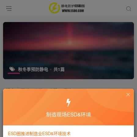
秋冬季预防静电
共1篇
排序
更新
浏览
点赞
评论
秋冬季教你搞定爱车静电问题
制造现场ESD&环境
静电技术
6年前
8663
ESD圈推进制造业ESD&环境技术