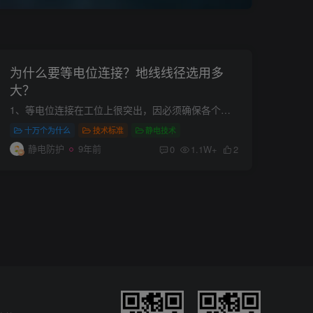
为什么要等电位连接？地线线径选用多
大？
1、等电位连接在工位上很突出，因必须确保各个器件和用具间的电势差最小化，减少操作中传导静电的风险。 2、地线线径在20内没有说明也没有一个统一的标准，但是在国标内有一个参考标准：三级地...
十万个为什么
技术标准
静电技术
静电防护
9年前
0
1.1W+
2