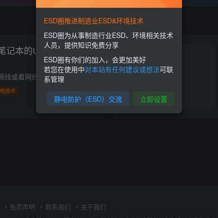
ESD圈推进制造业ESD&环境技术
ESD圈为从事制造行业ESD、环境相关技术
人员，提供知识免费分享
笔记本的USB接口处被电
ESD圈有你们的加入，会更加美好
若您在使用中
对本站有任何建议或想法
可联
如果笔记本连接了电源线或着网线，那么它的USB接口处的电位是与大地相等的（零电位），也就意味着如果你的身体带有静电荷，就与它产生了电势差。
系管理
电技术
静电防护（ESD）交流
立即设置
0
8214
1
免责声明
联系我们
关于我们