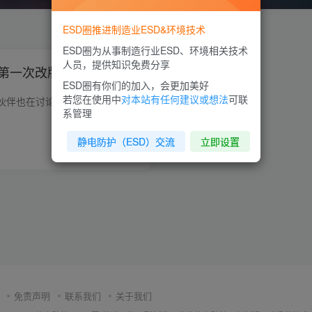
ESD圈推进制造业ESD&环境技术
ESD圈为从事制造行业ESD、环境相关技术
人员，提供知识免费分享
构第一次改版的通知
ESD圈有你们的加入，会更加美好
若您在使用中
对本站有任何建议或想法
可联
近期与很多行业的小伙伴也在讨论关于网站建设的目的是什么？公益吗？好吧，那就公益到底，但是要做好此公益性质的网站也不容易，我们为了更好的服务于ESD领域及制造相关的技术，为了丰富ESD圈的...
系管理
静电防护（ESD）交流
立即设置
0
1.7W+
1
免责声明
联系我们
关于我们