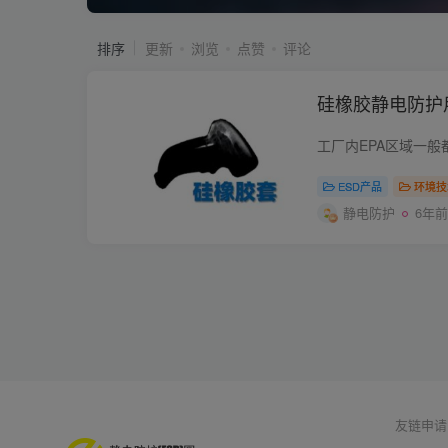
排序
更新
浏览
点赞
评论
硅橡胶静电防护
ESD产品
环境技
静电防护
6年前
友链申请