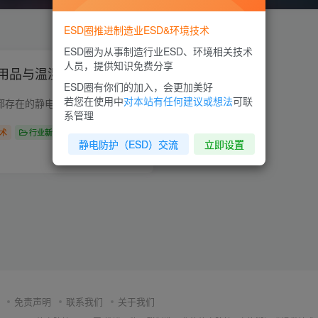
ESD圈推进制造业ESD&环境技术
ESD圈为从事制造行业ESD、环境相关技术
人员，提供知识免费分享
用品与温湿度的关系
ESD圈有你们的加入，会更加美好
若您在使用中
对本站有任何建议或想法
可联
工厂内EPA区域一般都存在的静电源，如：扫描仪、鼠标、键盘、显示器外壳等，这些设备工具的材质对于大多数工厂来说，购买的都不是防静电材质的，但是在EPA区域内我们如何进行管控呢？方法如下：...
系管理
术
行业新闻
静电防护（ESD）交流
立即设置
2
1.9W+
1
免责声明
联系我们
关于我们