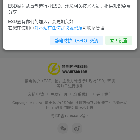
ESD圈为从事制造行业ESD、环境相关技术人员，提供知识免费
分享
ESD圈有你们的加入，会更加美好
若您在使用中
对本站有任何建议或想法
可联系管理
静电防护（ESD）交流
立即设置
静电防护（ESD）圈，主要为制造行业现场ESD、环境
等项目进行服务
友链申请
免责声明
联系我们
关于我们
Copyright © 2023 ·
静电防护(ESD)圈-推进万物互联制造工业的静电防
护
· 由
旌湖河畔
提供技术支持.
粤ICP备17084402号-1