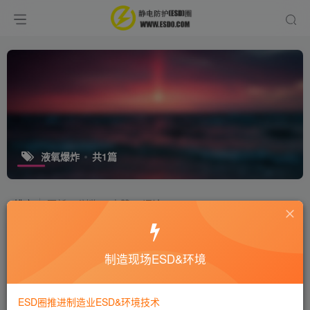
液氧爆炸
共1篇
排序
更新
浏览
点赞
评论
2020.01.07四川攀枝花攀钢集团员工用
手机对泄漏点进行拍照，随即发生爆炸
制造现场ESD&环境
行业新闻
6年前
4957
ESD圈推进制造业ESD&环境技术