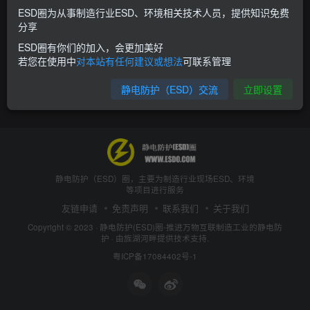
ESD圈为从事制造行业ESD、环境相关技术人员，提供知识免费
分享
ESD圈有你们的加入，会更加美好
若您在使用中
对本站有任何建议或想法
可联系管理
静电防护（ESD）交流
立即设置
静电防护（ESD）圈，主要为制造行业现场ESD、环境
等项目进行服务
友链申请
免责声明
联系我们
关于我们
Copyright © 2023 ·
静电防护(ESD)圈-推进万物互联制造工业的静电防
护
· 由
旌湖河畔
提供技术支持.
粤ICP备17084402号-1