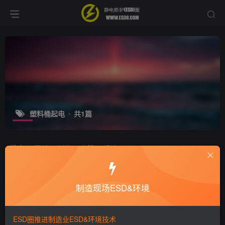
塑料桶起电
共1篇
排序
更新
浏览
点赞
评论
浙江宁海“9·29”重大火灾事故调查报告
公布-因静电而起
制造现场ESD&环境
行业新闻
6年前
3.3W+
ESD圈推进制造业ESD&环境技术