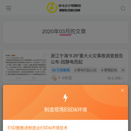
2020年03月的文章
浙江宁海“9·29”重大火灾事故调查报告
公布-因静电而起
行业新闻
# 静电引起火灾
# 摩擦起电
# 塑
6年前
3.3W+
猫狗偶遇静电，会擦出怎样的“火花”
行业新闻
# 摩擦起电
# 静电现象
# 静电吸附
制造现场ESD&环境
6年前
3W+
ESD圈推进制造业ESD&环境技术
CVM-780 测量并显示实时静电压数