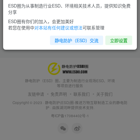
据、操作说明
ESD圈为从事制造行业ESD、环境相关技术人员，提供知识免费
分享
ESD产品
# PROSTAT
# PROSTAT CVM-780
ESD圈有你们的加入，会更加美好
6年前
5.1W+
若您在使用中
对本站有任何建议或想法
可联系管理
静电防护（ESD）交流
立即设置
静电防护（ESD）圈，主要为制造行业现场ESD、环境
等项目进行服务
友链申请
免责声明
联系我们
关于我们
Copyright © 2023 ·
静电防护(ESD)圈-推进万物互联制造工业的静电防
护
· 由
旌湖河畔
提供技术支持.
粤ICP备17084402号-1